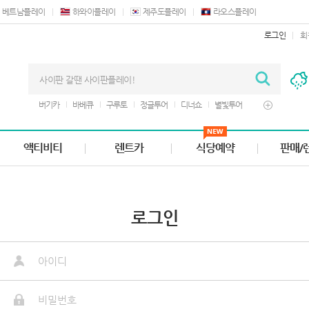
베트남플레이
하와이플레이
제주도플레이
라오스플레이
로그인
회
버기카
바베큐
구루토
정글투어
디너쇼
별빛투어
쿠폰
렌트카
마사지
액티비티
렌트카
식당예약
판매/
로그인