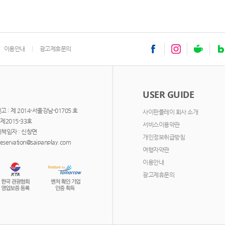
이용안내
광고제휴문의
USER GUIDE
: 제 2014-서울강남-01705 호
사이판플레이 회사 소개
제2015-33호
서비스이용약관
책임자 : 신창면
개인정보취급방침
servation@saipanplay.com
여행자약관
이용안내
광고제휴문의