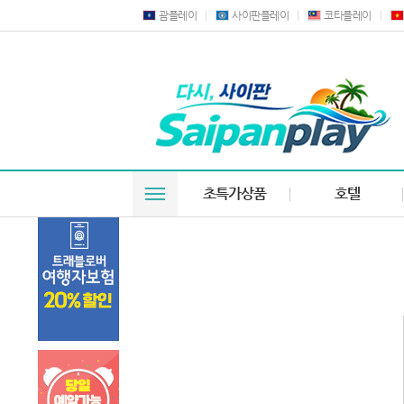
괌플레이
사이판플레이
코타플레이
초특가상품
호텔