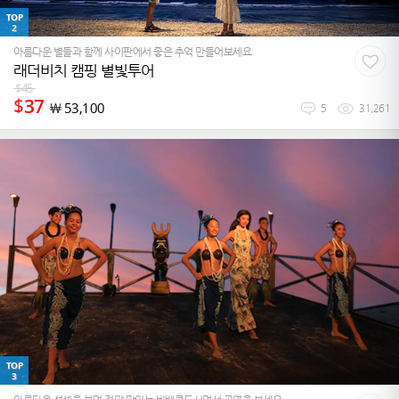
TOP
2
아름다운 별들과 함께 사이판에서 좋은 추억 만들어보세요
래더비치 캠핑 별빛투어
$
45
$
37
￦
53,100
5
31,261
TOP
3