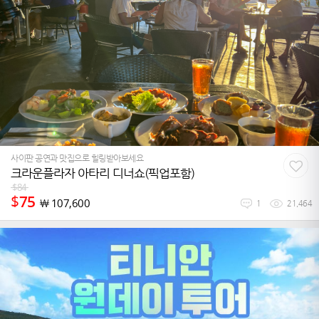
사이판 공연과 맛집으로 힐링받아보세요
크라운플라자 아타리 디너쇼(픽업포함)
$
84
$
75
￦
107,600
1
21,464