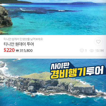
티니안 섬에서 인생샷을 남겨보세요
티니안 원데이 투어
$
220
￦
315,800
1
13,196