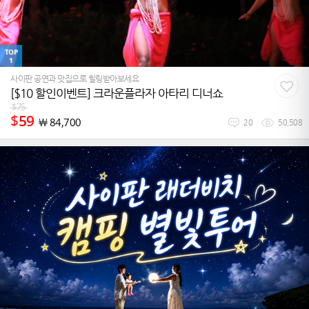
TOP
1
사이판 공연과 맛집으로 힐링받아보세요
[$10 할인이벤트] 크라운플라자 아타리 디너쇼
$
75
$
59
￦
84,700
20
50,508