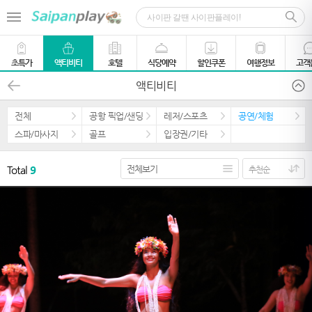
초특가
액티비티
호텔
식당예약
할인쿠폰
여행정보
고객
액티비티
전체
공항 픽업/샌딩
레저/스포츠
공연/체험
스파/마사지
골프
입장권/기타
Total
9