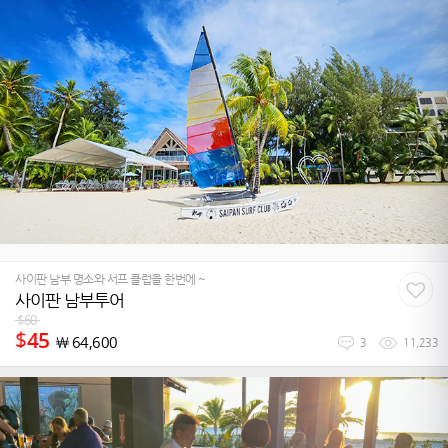
사이판 남부 명소와 서프 클럽을 한번에 ~
사이판 남부투어
$
60
$
45
￦
64,600
3
11,233