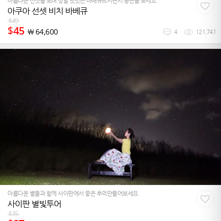
아름다운 선셋을 보며 정말 맛잇는 바베큐드시면서 공연을 보세요
아쿠아 선셋 비치 바베큐
$
49
$
45
￦
64,600
4
121,741
아름다운 별들과 함께 사이판에서 좋은 추억만들어보세요
사이판 별빛투어
$
35