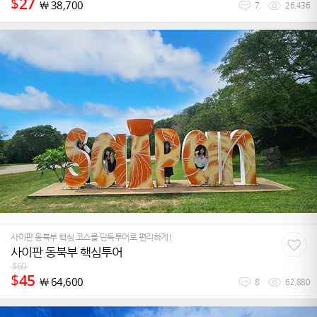
$
27
￦
38,700
7
26,436
사이판 동북부 핵심 코스를 단독투어로 편리하게!
사이판 동북부 핵심투어
$
60
$
45
￦
64,600
8
62,880