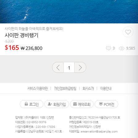
사이판의 하늘을 이색적으로 즐겨보세요!
사이판 경비행기
$
200
$
165
￦
236,800
3
9,585
1
서비스 이용약관
개인정보취급방침
회사소개
이용안내
로그인
회원가입
예약조회
PC버전
업체명 : (주)피플레이
대표: 신창면
통신판매업신고 : 제 2014-서울강남-01705 호
대표전화 :
02-6952-9376
여행업등록 : 제2015-33호
사업자등록번호 : 220-88-17836
개인정보처리책임자 : 신창면
서울특별시 강남구 논현로 142길 7, 401호
대표메일 :
ereservation@saipanplay.com