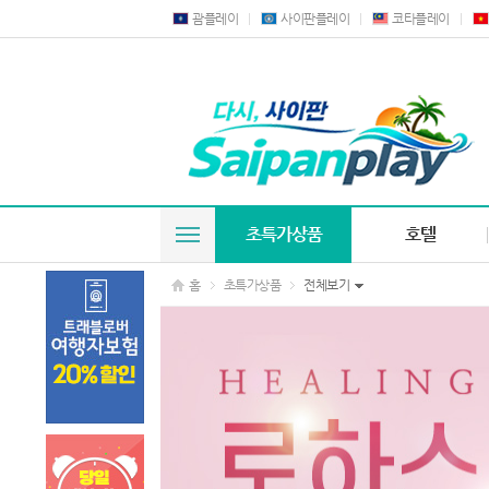
괌플레이
사이판플레이
코타플레이
초특가상품
호텔
홈
초특가상품
전체보기