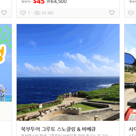
45
$
$
65
64,500
$
6
￦
7
29,362
북부투어 그루토 스노클링 & 바베큐
사
북부명소와 함께 그루토와 바베큐를 함께 즐기는 최고의 힐링상품!
AT