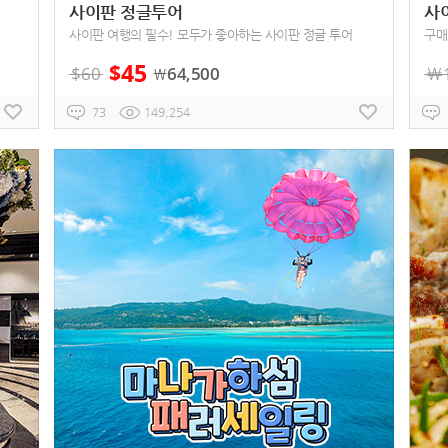
사이판 정글투어
사이
사이판 여행의 필수! 모두가 좋아하는 사이판 정글 투어
구매
45
$
$
60
64,500
￦
￦
73
149,254