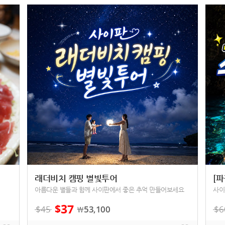
래더비치 캠핑 별빛투어
[
아름다운 별들과 함께 사이판에서 좋은 추억 만들어보세요
사이
37
$
$
45
53,100
$
6
￦