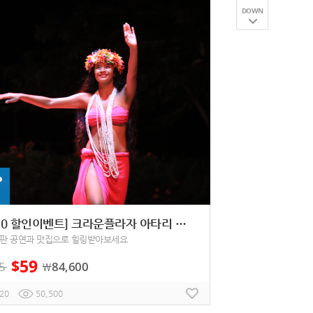
DOWN
P
[$10 할인이벤트] 크라운플라자 아타리 디너쇼
판 공연과 맛집으로 힐링받아보세요
59
$
5
84,600
￦
20
50,500