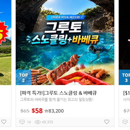
TOP
TO
2
3
[파격 특가!]그루토 스노클링 & 바베큐
그루토와 바베큐를 함께 즐기는 최고의 힐링상품!
사이
58
$
$
65
83,200
$
7
￦
14
49,355