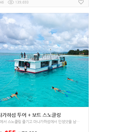
46
139,693
나가하섬 투어 + 보트 스노클링
보트에서 스노클링 즐기고 마나가하섬에서 인생샷을 남겨보세요