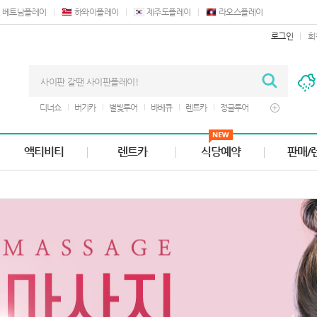
베트남플레이
하와이플레이
제주도플레이
라오스플레이
로그인
회
디너쇼
버기카
별빛투어
바베큐
렌트카
정글투어
쿠폰
구루토
마사지
액티비티
렌트카
식당예약
판매/