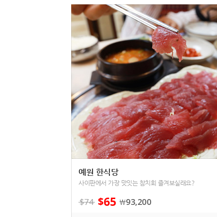
예원 한식당
사이판에서 가장 맛잇는 참치회 즐겨보실래요?
65
$
$
74
93,200
￦