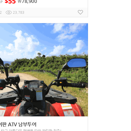
55
$
0
78,900
￦
2
23,783
이판 ATV 남부투어
V 타고 아름다운 해변을 따라 짜릿한 질주!