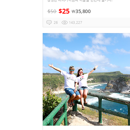
25
$
$
50
35,800
￦
26
143,227