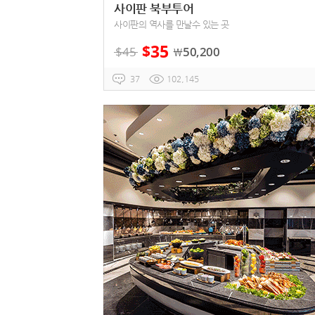
사이판 북부투어
사이판의 역사를 만날수 있는 곳
35
$
$
45
50,200
￦
37
102,145