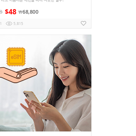
48
$
8
68,800
￦
1
5,815