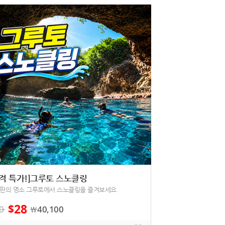
파격 특가!]그루토 스노클링
판의 명소 그루토에서 스노클링을 즐겨보세요
28
$
0
40,100
￦