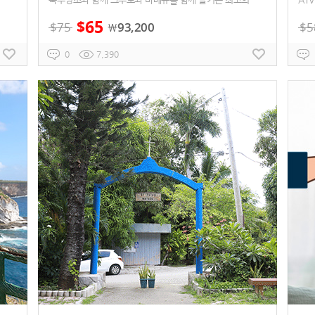
65
$
$
75
93,200
$
5
￦
0
7,390