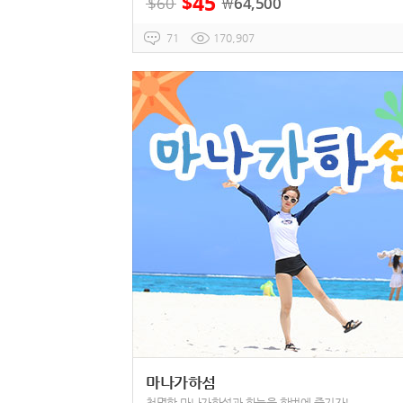
45
$
$
60
64,500
￦
71
170,907
마나가하섬
청명한 마나가하섬과 하늘을 한번에 즐기자!