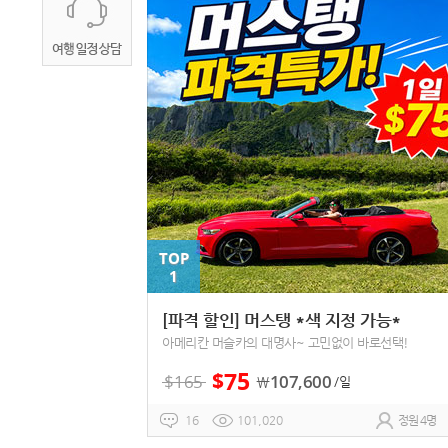
TOP
1
[파격 할인] 머스탱 *색 지정 가능*
아메리칸 머슬카의 대명사~ 고민없이 바로선택!
75
$
$
165
107,600
￦
/일
16
101,020
정원 4명