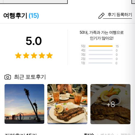
여행후기
(15)
후기 등록하기
50대
,
가족과 가는 여행
으로
5.0
인기가 많아요!
5점
15
4점
0
3점
0
2점
0
1점
0
최근 포토후기
+8
최신순
베스트순
평점순