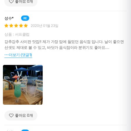
좋아요
0
개
성수*
RE
2020년 01월 23일
상품 : 서프클럽
강추강추 사이판 맛집!! 제가 가장 맘에 들었던 음식점 입니다. 날이 좋으면
선셋도 제대로 볼 수 있고, 바닷가 음식점이라 분위기도 좋아요.
무엇보다 친절하고 맛도 좋아요. 립이랑 스테이크 다 맛있었어요. 넘 기분이
더보기 (댓글1)
좋아서 칵테일도 여러잔 주문해 마셨네요 ㅎㅎ
좋아요
0
개