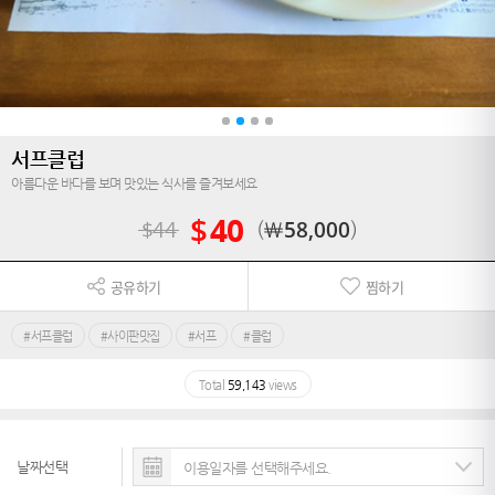
서프클럽
아름다운 바다를 보며 맛있는 식사를 즐겨보세요
$
40
$
44
￦
58,000
공유하기
찜하기
#서프클럽
#사이판맛집
#서프
#클럽
Total
59,143
views
날짜선택