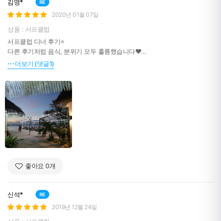
김영*
RE
2020년 01월 07일
상품 : 서프클럽
서프클럽 디너 후기⭐
다른 후기처럼 음식, 분위기 모두 훌륭했습니다❤
양도 푸짐해서 저랑 제 친구는 음식을 다 못먹을정도였어요ㅠㅠ
더보기 (댓글1)
운이 좋게도 선셋도 함께 보았는데 분위기가 말로 다 못합니당..❤
여러분들 꼭 다녀오세요~!
좋아요
0
개
신석*
RE
2019년 12월 24일