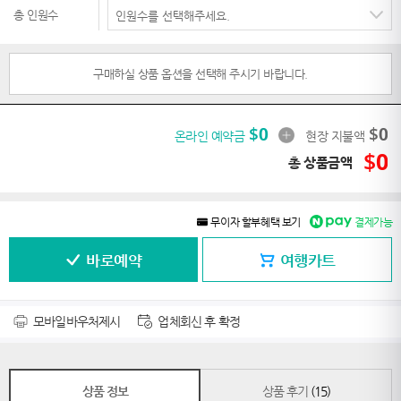
총 인원수
구매하실 상품 옵션을 선택해 주시기 바랍니다.
$
0
$
0
온라인 예약금
현장 지불액
$
0
총 상품금액
무이자 할부혜택 보기
결제가능
바로예약
여행카트
모바일바우처제시
업체회신 후 확정
상품 정보
상품 후기
(15)