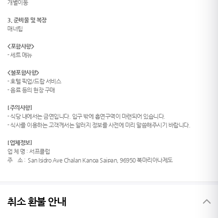
개별이동
3. 준비물 및 복장
매너팁
<
포함사항
>
- 세트 메뉴
<
불포함사항
>
-
호텔 픽업/드랍 서비스
- 음료 등의 현장 구매
[주의사항]
- 식당 내에서는 금연입니다. 입구 밖에 흡연구역이 마련되어 있습니다.
- 식사를 이용하는 고객께서는 알러지 정보를 사전에 미리 말씀해주시기 바랍니다.
[업체정보]
업 체 명 : 서프클럽
주 소 :
San Isidro Ave Chalan Kanoa Saipan, 96950 북마리아나제도
취소 환불 안내