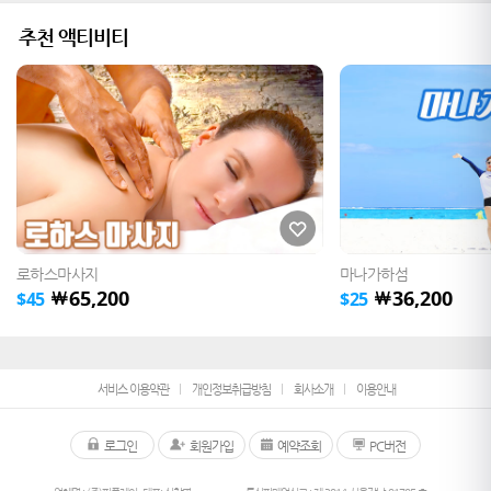
추천 액티비티
로하스마사지
마나가하섬
65,200
36,200
￦
￦
$
45
$
25
서비스 이용약관
개인정보취급방침
회사소개
이용안내
로그인
회원가입
예약조회
PC버전