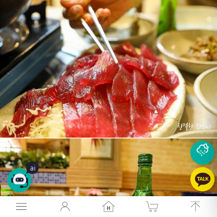
26
°
ai
26
°