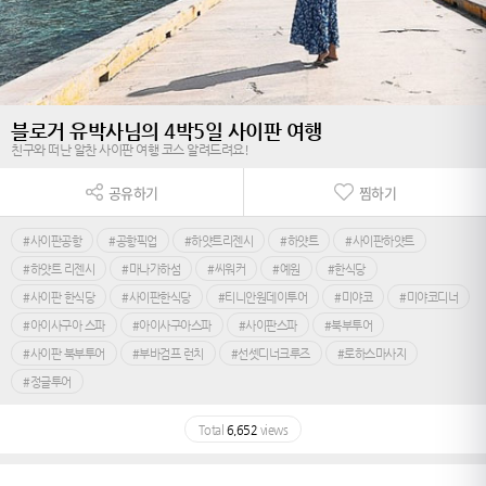
블로거 유박사님의 4박5일 사이판 여행
친구와 떠난 알찬 사이판 여행 코스 알려드려요!
공유하기
찜하기
#사이판공항
#공항픽업
#하얏트리젠시
#하얏트
#사이판하얏트
#하얏트 리젠시
#마나가하섬
#씨워커
#예원
#한식당
#사이판 한식당
#사이판한식당
#티니안원데이투어
#미야코
#미야코디너
#아이사구아 스파
#아이사구아스파
#사이판스파
#북부투어
#사이판 북부투어
#부바검프 런치
#선셋디너크루즈
#로하스마사지
#정글투어
Total
6,652
views