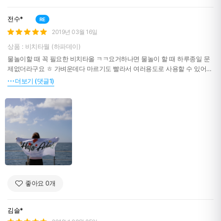
전수*
RE
2019년 03월 16일
상품 : 비치타월 (하파데이)
물놀이할 때 꼭 필요한 비치타올 ㅋㅋ요거하나면 물놀이 할 때 하루종일 문
제없더라구요 ㅎ 가벼운데다 마르기도 빨라서 여러용도로 사용할 수 있어
좋았어요 ㅋㅋㅋ 다른 여행 갈 때도 챙겨갔답니다 ㅋㅋㅋ
더보기 (댓글1)
좋아요
0
개
김슬*