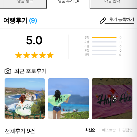
상품 정보
상품 후기
(9)
배송 안내
여행후기
(9)
후기 등록하기
5.0
5점
9
4점
0
3점
0
2점
0
1점
0
최근 포토후기
+3
전체후기
9
건
최신순
베스트순
평점순