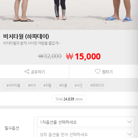
비치타월 (하파데이)
비치타월과 함께 사이판 여행을 즐겁게~
￦
15,000
￦
32,000
공유하기
찜하기
#비치타월
#비치
#타월
#타올
#수건
#하파다이
Total
24,839
views
필수옵션