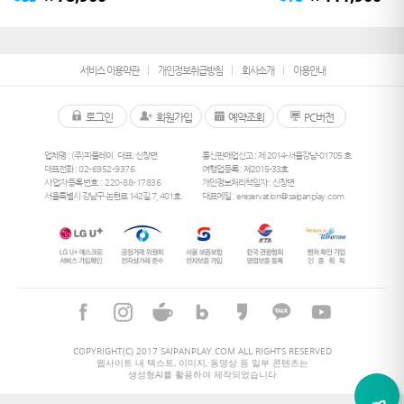
서비스 이용약관
개인정보취급방침
회사소개
이용안내
로그인
회원가입
예약조회
PC버전
업체명 : (주)피플레이
대표: 신창면
통신판매업신고 : 제 2014-서울강남-01705 호
대표전화 :
02-6952-9376
여행업등록 : 제2015-33호
사업자등록번호 : 220-88-17836
개인정보처리책임자 : 신창면
서울특별시 강남구 논현로 142길 7, 401호
대표메일 :
ereservation@saipanplay.com
26
°
COPYRIGHT(C) 2017 SAIPANPLAY.COM ALL RIGHTS RESERVED
웹사이트 내 텍스트, 이미지, 동영상 등 일부 콘텐츠는
생성형AI를 활용하여 제작되었습니다