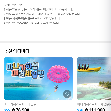
[반품 / 환불 관련]
1.상품 발송 전 주문 취소가 가능하며, 전액 환불 가능합니다.
2.발송 후 최소는 불가하며, 부득이한 경우 기본요금이 부과 됩니다.
3.반품 시 왕복 배송비용은 구매자 본인 부담 입니다.
4.환불 및 보상금액은 구매금액을 넘지 않습니다.
추천 액티비티
마나가하섬+패러세일링
마나가하섬+패러세일링
78,900
111,900
￦
￦
$
55
$
78