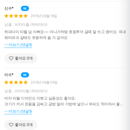
신수*
RE
2019년 06월 16일
상품 : 비치타월 (하파데이)
하파다이 타월 넘 이뻐요~~ 마나가하랑 호핑투어 갈때 잘 쓰고 왔어요. 국내
워터파크 갈때도 유용하게 쓸 거 같아요
더보기 (댓글1)
좋아요
0
개
이수*
RE
2019년 06월 06일
상품 : 비치타월 (하파데이)
비치 타월 디자인도 이뽀고 실용성도 좋아요.
크기가 커서 온몸을 감싸고 금방 말라 가방에 넣으니 부피도 적어져서 좋네
요
더보기 (댓글1)
좋아요
0
개