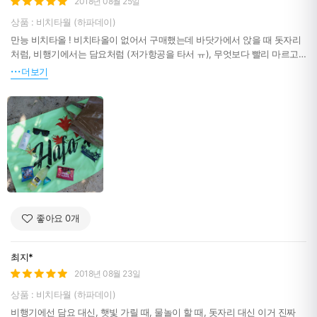
2018년 08월 25일
상품 : 비치타월 (하파데이)
만능 비치타올 ! 비치타올이 없어서 구매했는데 바닷가에서 앉을 때 돗자리
처럼, 비행기에서는 담요처럼 (저가항공을 타서 ㅠ), 무엇보다 빨리 마르고
세탁하기 쉬워서 이건 정말 잇아이템이예요. 이후에 괌, 일본으로 여행을 또
더보기
갔는데 부피도 작은데 크기는 커서 비치타올은 제 캐리어속에 계속 들어있
네요 ~ 의외로 더운 날에도 물놀이 하고 나오면 래쉬가드가 젖어있어서 추
운데 이렇게 비치타올 하나 들고가면 빨리 마르고 해서 몸 온도 유지하기도
좋으니 (호텔 타올은 젖으면 빨리 안 마름 ㅠ 그래서 두르고 있으면 더 추움
ㅠㅠ) 없으신 분들은 이참에 겟 하세요 !
좋아요
0
개
최지*
2018년 08월 23일
상품 : 비치타월 (하파데이)
비행기에선 담요 대신, 햇빛 가릴 때, 물놀이 할 때, 돗자리 대신 이거 진짜