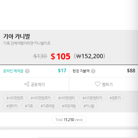
기아 카니발
가족,단체여행이라면 카니발이죠
$
105
$
130
￦
152,200
$
17
$
88
온라인 예약금
현장 지불액
공유하기
찜하기
#사이판렌트
#사이판렌트카
#사이판렌터
#사이판렌터카
#렌트카
#렌터카
#가족
#가족여행
#우정여행
#카니발
Total
15,250
views