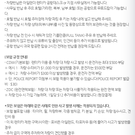
- 차량반납은 아일랜더 렌터카 공항데스크 or 지점 사무실에서 가능합니다.
- 사무실 반납 후 주요 호텔(가라판, 북부, 남부 호텔) 또는 공항으로 무료드랍이 가능합니
다.
- 호텔 반납 시 호텔 주차장에 차량 파킹 후 키는 차량 내에 넣고 반납해 주세요.
- 차량 반납 시 차량 상태(외부/내부)를 사진 및 동영상으로 찍어 보관하시는 것을 권장합니
다.
- 차량 반납 전 인수 시 채워져 있던 기름만큼(FULL TANK) 주유 후 반납해 주세요.
- 주유하지 않고 반납 시 유류비 및 출장비, 인건비 등이 추가 비용으로 발생됩니다.
- 공항 반납시 귀국 항공편 탑승 2시간 전에는 반납을 권장해 드립니다.
[보험 규정 안내]
- CDW(기본보험): 렌터카 이용 중 차량 대 차량 사고 발생 시 운전자는 최대 $500 부담
※ 예시 1 : 차량 수리비가 $1,000 이상 발생됐을 경우, 운전자는 $500만 부담
※ 예시 2 : 차량 수리비가 $300 이상 발생됐을 경우, 운전자 전액 부담
※ 단, POLICE REPORT 미첨부 시 보험 적용이 불가할 수 있습니다(POLICE REPORT 발급
비 : $30)
- ZDC (완전면책보험) : 차량 대 차량 또는 차량 대 사물까지 적용되는 완전 면책 보험
※ 차량 인수 시 가입 가능하며, 1일당 $12 추가비용이 발생합니다.(현장결제)
*모든 보험은 아래와 같은 사례로 인한 사고 발생 시에는 적용되지 않습니다.
- 보험 불포함 내용 : 타이어, 휠, 차량하부, 각종 범칙금, 키 분실, 키 손상, 차량 침수사고, 견
인비 등
- 이 외 렌터카 제한 구역(사이판 - 포비든 아일랜드, 타포차우 등)에 들어가 사고가 발생했을
경우
- 주차 금지 구역에 주차하여 차량이 견인됐을 경우