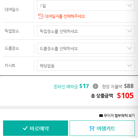
대여일수
대여일자를 선택해주세요.
픽업장소
드롭장소
카시트
$
17
$
88
온라인 예약금
현장 지불액
$
105
총 상품금액
무이자 할부혜택 보기
바로예약
여행카트