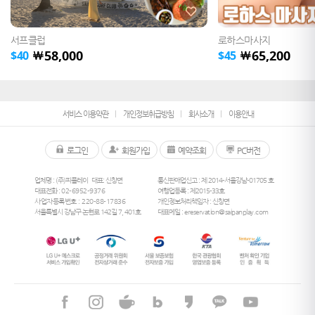
서프클럽
로하스마사지
58,000
65,200
￦
￦
$
40
$
45
서비스 이용약관
개인정보취급방침
회사소개
이용안내
로그인
회원가입
예약조회
PC버전
업체명 : (주)피플레이
대표: 신창면
통신판매업신고 : 제 2014-서울강남-01705 호
대표전화 :
02-6952-9376
여행업등록 : 제2015-33호
사업자등록번호 : 220-88-17836
개인정보처리책임자 : 신창면
서울특별시 강남구 논현로 142길 7, 401호
대표메일 :
ereservation@saipanplay.com