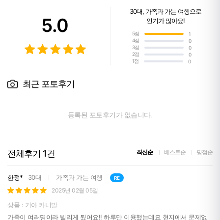
30대
,
가족과 가는 여행
으로
5.0
인기가 많아요!
5점
1
4점
0
3점
0
2점
0
1점
0
최근 포토후기
등록된 포토후기가 없습니다.
전체후기
1
건
최신순
베스트순
평점순
한정*
30대
가족과 가는 여행
RE
2025년 02월 05일
상품 : 기아 카니발
가족이 여러명이라 빌리게 됬어요!! 하루만 이용했는데요 현지에서 문제없