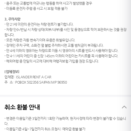
- 음주 또는 교통법에 어긋나는 행동을 하여 사고가 발생했을 경우
- 미등록 운전자 주행 중 사고 시 보험 적용 불가
3. 주의사항
- 만 21세 미만의 운전자는 차량 렌트가 불가합니다.
- 차량 인수/반납 시 차량 상태(외부/내부)를 사진 및 동영상으로 찍어 보관하시는 것을 권장
합니다.
- 모든 차량은 자동 변속기이며 유종은 휘발유입니다.
- 장애인 주차 구역, 소화전 옆 불법 주차하시면 교통 범칙금이 부과됩니다.
- 만 4세 이하의 영유아는 차량으로 이동 시 영유아의 시트를 반드시 사용해야 합니다.
- 만 4-11세의 어린이 중 신장 145cm 이하의 어린이는 카시트를 꼭 사용해야 합니다.
- 해외여행 중 만일의 사고에 대비해 여행자보험 가입을 권장 드립니다.
[업체정보]
업체명 : ISLANDER RENT A CAR
주 소 : POBOX 502356 SAIPAN MP 96950
취소 환불 안내
- 변경은 이용일기준 3일전까지 1회만 가능하며, 현지사정에 따라 변경이 불가할 수 있습니
다.
- 이용일기준 4일~7일전까지 취소 요청시: 예약금 환불 불가