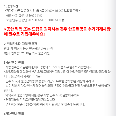
1. 운영시간
- 가라판 사무실 운영 시간 (월~토 09:00~16:00) 일요일 운영 X
- 공항지점 : 24시간 운영 (매일)
- 호텔 인수 및 반납 : 07:00 AM - 19:00 PM 가능
*공항 픽업 또는 드랍을 원하시는 경우 항공편명을 추가기재사항
에 필수로 기입해주세요!
2. 렌터카 대여 자격 및 조건
만 21세 이상의 운전 면허증을 취득 한 자
(한국 면허증으로 30일 까지 운전 가능)
[차량 인수 안내]
- 차량인수는 아일랜더 렌터카 공항데스크 or 지점 사무실에서 가능합니다.
- 호텔픽업을 예약하신 분은 호텔 로비에서 지정 시간에 아일랜더 렌터카 직원과 미팅을 합
니다. (호텔에서 차량인수 가능)
- 인수 시 국내 운전면허증(적성검사 기간이 유효한 면허증)을 지참해 주세요.
※ 미지참 시 차량 인수가 절대 불가하며, 온라인 예약금과 현장 지불액 모두 환불이 불가
합니다.
- 예약자와 운전자명이 다를 경우 차량 인수 시 꼭 말씀해 주세요.
- 현장지불액은 카드/현금 결제 가능합니다.
- 결제하신 보증금 $100 차량 반납 시 차량 점검 후 취소해 드립니다.
[차량 반납 안내]