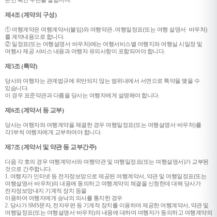
본인 확인 수단을 말합니다.
제4조 (계약의 구성)
① 여행계약은 여행계약서(붙임)와 여행약관․여행일정표(또는 여행 설명서· 바우처)
를 계약내용으로 합니다.
② 일정표(또는 여행설명서·바우처)에는 여행서비스별 여행지와 여행실 시일정 및
여행사 제공 서비스 내용과 여행자 유의사항이 포함되어야 합니다.
제5조 (특약)
당사와 여행자는 관계법규에 위반되지 않는 범위내에서 서면으로 특약을 맺을 수
있습니다.
이 경우 표준약관과 다름을 당사는 여행자에게 설명해야 합니다.
제6조 (계약서 등 교부)
당사는 여행자와 여행계약을 체결한 경우 여행일정표(또는 여행설명서·바우처)를
각1부씩 여행자에게 교부하여야 합니다.
제7조 (계약서 및 약관 등 교부간주)
다음 각 호의 경우 여행계약서와 여행약관 및 여행일정표(또는 여행설명서)가 교부된
것으로 간주합니다.
1. 여행자가 인터넷 등 전자정보망으로 제공된 여행계약서, 약관 및 여행일정표(또는
여행설명서·바우처)의 내용에 동의하고 여행계약의 체결을 신청한데 대해 당사가
전자정보망내지 기계적 장치 등을
이용하여 여행자에게 승낙의 의사를 통지한 경우
2. 당사가 SMS문자, 전자우편 등 기계적 장치를 이용하여 제공한 여행계약서, 약관 및
여행일정표(또는 여행설명서·바우처)의
내용에 대하여 여행자가 동의하고 여행계약의