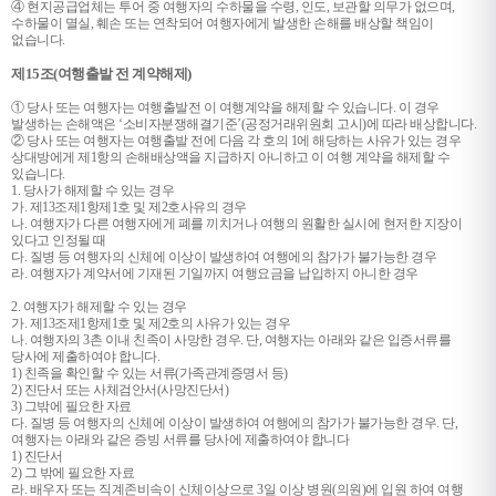
④ 현지공급업체는 투어 중 여행자의 수하물을 수령, 인도, 보관할 의무가 없으며,
수하물이 멸실, 훼손 또는 연착되어 여행자에게 발생한 손해를 배상할 책임이
없습니다.
제15조(여행출발 전 계약해제)
① 당사 또는 여행자는 여행출발전 이 여행계약을 해제할 수 있습니다. 이 경우
발생하는 손해액은 ‘소비자분쟁해결기준’(공정거래위원회 고시)에 따라 배상합니다.
② 당사 또는 여행자는 여행출발 전에 다음 각 호의 1에 해당하는 사유가 있는 경우
상대방에게 제1항의 손해배상액을 지급하지 아니하고 이 여행 계약을 해제할 수
있습니다.
1. 당사가 해제할 수 있는 경우
가. 제13조제1항제1호 및 제2호사유의 경우
나. 여행자가 다른 여행자에게 폐를 끼치거나 여행의 원활한 실시에 현저한 지장이
있다고 인정될 때
다. 질병 등 여행자의 신체에 이상이 발생하여 여행에의 참가가 불가능한 경우
라. 여행자가 계약서에 기재된 기일까지 여행요금을 납입하지 아니한 경우
2. 여행자가 해제할 수 있는 경우
가. 제13조제1항제1호 및 제2호의 사유가 있는 경우
나. 여행자의 3촌 이내 친족이 사망한 경우. 단, 여행자는 아래와 같은 입증서류를
당사에 제출하여야 합니다.
1) 친족을 확인할 수 있는 서류(가족관계증명서 등)
2) 진단서 또는 사체검안서(사망진단서)
3) 그밖에 필요한 자료
다. 질병 등 여행자의 신체에 이상이 발생하여 여행에의 참가가 불가능한 경우. 단,
여행자는 아래와 같은 증빙 서류를 당사에 제출하여야 합니다
1) 진단서
2) 그 밖에 필요한 자료
라. 배우자 또는 직계존비속이 신체이상으로 3일 이상 병원(의원)에 입원 하여 여행