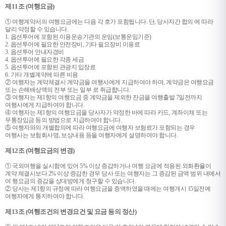
제11조 (여행요금)
① 여행계약서의 여행요금에는 다음 각 호가 포함됩니다. 단, 당사자간 합의 에 따라
달리 약정할 수 있습니다.
1. 옵션투어에 포함된 이용운송기관의 운임(보통운임기준)
2. 옵션투어에 필요한 안전장비, 기타 필요장비 이용료
3. 옵션투어 안내자경비
4. 옵션투어에 필요한 각종 세금
5. 옵션투어에 포함된 관광지 입장료
6. 기타 개별계약에 따른 비용
② 여행자는 계약체결시 계약금을 여행사에게 지급하여야 하며, 계약금은 여행요금
또는 손해배상액의 전부 또는 일부 로 취급합니다.
③ 여행자는 제1항의 여행요금 중 계약금을 제외한 잔금을 여행출발 7일전까지
여행사에게 지급하여야 합니다.
④ 여행자는 제1항의 여행요금을 당사자가 약정한 바에 따라 카드, 계좌이체 또는
무통장입금 등의 방법으로 지급하여야 합니다.
⑤ 여행자와의 개별합의에 따라 여행요금에 여행자 보험료가 포함되는 경우
여행사는 보험회사명, 보상내용 등을 여행자에게 설명하여야 합니다.
제12조 (여행요금의 변경)
① 국외여행을 실시함에 있어 5% 이상 증감하거나 여행 요금에 적용된 외화환율이
계약 체결시보다 2% 이상 증감한 경우 당사 또는
여행자는 그 증감된 금액 범위 내에서
여 행요금의 증감을 상대방에게 청구할 수 있습니다.
② 당사는 제1항의 규정에 따라 여행요금을 증액하였을 때에는 여행개시 15일전에
여행자에게 통지하여야 합니다.
제13조 (여행조건의 변경요건 및 요금 등의 정산)