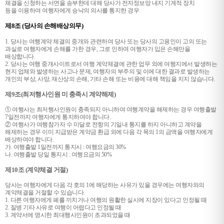
체결을 신청하는 서면을 송부한데 대해 당사가 전자정보망 내지 기계적 장치
등을 이용하여 여행자에게 승낙의 의사를 통지한 경우
제8조 (당사의 손해배상의무)
1. 당사는 여행계약 체결의 중개와 관련하여 당사 또는 당사의 고용인이 고의 또는
과실로 여행자에게 손해를 가한 경우, 그로 인하여 여행자가 입은 손해만을
배상합니다.
2. 당사는 여행 중개사이트로서 여행 계약체결에 관한 업무 외에 여행지에서 발생하는
현지 업체와 발생하는 사고나 문제, 여행자의 부주의 및 이에 대한 결과로 발생하는
개인의 부상, 사망, 재산상의 손해, 기타 손해 또는 비용에 대해 책임을 지지 않습니다.
제9조(최저행사인원 미 충족시 계약해제)
① 여행사는 최저행사인원이 충족되지 아니하여 여행계약을 해제하는 경우 여행출발
7일전까지 여행자에게 통지하여야 합니다.
② 여행사가 여행참가자 수 미달로 전항의 기일내 통지를 하지 아니하고 계약을
해제하는 경우 이미 지급받은 계약금 환급 외에 다음 각 목의 1의 금액을 여행자에게
배상하여야 합니다.
가. 여행출발 1일전까지 통지시 : 여행요금의 30%
나. 여행출발 당일 통지시 : 여행요금의 50%
제10조 (계약체결 거절)
당사는 여행자에게 다음 각 호의 1에 해당하는 사유가 있을 경우에는 여행자와의
계약체결을 거절할 수 있습니다.
1. 다른 여행자에게 폐를 끼치거나 여행의 원활한 실시에 지장이 있다고 인정될 때
2. 질병 기타 사유로 여행이 어렵다고 인정될 때
3. 계약서에 명시한 최대행사인원이 초과되었을 때