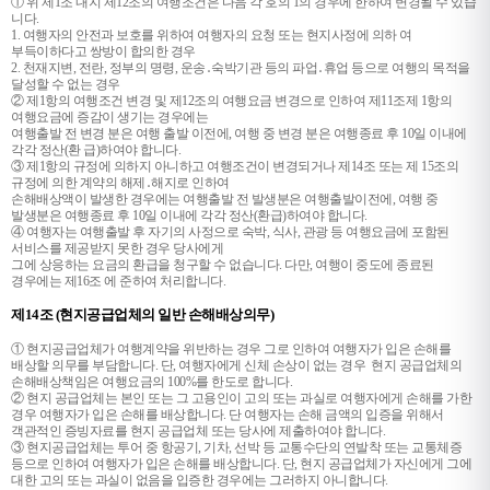
① 위 제1조 내지 제12조의 여행조건은 다음 각 호의 1의 경우에 한하여 변경될 수 있습
니다.
1. 여행자의 안전과 보호를 위하여 여행자의 요청 또는 현지사정에 의하 여
부득이하다고 쌍방이 합의한 경우
2. 천재지변, 전란, 정부의 명령, 운송․숙박기관 등의 파업․휴업 등으로 여행의 목적을
달성할 수 없는 경우
② 제1항의 여행조건 변경 및 제12조의 여행요금 변경으로 인하여 제11조제 1항의
여행요금에 증감이 생기는 경우에는
여행출발 전 변경 분은 여행 출발 이전에, 여행 중 변경 분은 여행종료 후 10일 이내에
각각 정산(환 급)하여야 합니다.
③ 제1항의 규정에 의하지 아니하고 여행조건이 변경되거나 제14조 또는 제 15조의
규정에 의한 계약의 해제․해지로 인하여
손해배상액이 발생한 경우에는 여행출발 전 발생분은 여행출발이전에, 여행 중
발생분은 여행종료 후 10일 이내에 각각 정산(환급)하여야 합니다.
④ 여행자는 여행출발 후 자기의 사정으로 숙박, 식사, 관광 등 여행요금에 포함된
서비스를 제공받지 못한 경우 당사에게
그에 상응하는 요금의 환급을 청구할 수 없습니다. 다만, 여행이 중도에 종료된
경우에는 제16조 에 준하여 처리합니다.
제14조 (현지공급업체의 일반 손해배상의무)
① 현지공급업체가 여행계약을 위반하는 경우 그로 인하여 여행자가 입은 손해를
배상할 의무를 부담합니다. 단, 여행자에게 신체 손상이 없는 경우 현지 공급업체의
손해배상책임은 여행요금의 100%를 한도로 합니다.
② 현지 공급업체는 본인 또는 그 고용인이 고의 또는 과실로 여행자에게 손해를 가한
경우 여행자가 입은 손해를 배상합니다. 단 여행자는 손해 금액의 입증을 위해서
객관적인 증빙자료를 현지 공급업체 또는 당사에 제출하여야 합니다.
③ 현지공급업체는 투어 중 항공기, 기차, 선박 등 교통수단의 연발착 또는 교통체증
등으로 인하여 여행자가 입은 손해를 배상합니다. 단, 현지 공급업체가 자신에게 그에
대한 고의 또는 과실이 없음을 입증한 경우에는 그러하지 아니합니다.