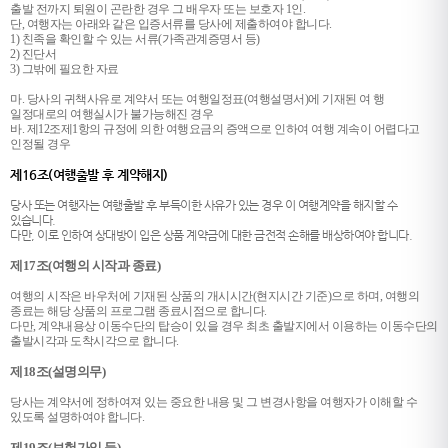
출발 전까지 퇴원이 곤란한 경우 그 배우자 또는 보호자 1인.
단, 여행자는 아래와 같은 입증서류를 당사에 제출하여야 합니다.
1) 친족을 확인할 수 있는 서류(가족관계증명서 등)
2) 진단서
3) 그밖에 필요한 자료
마. 당사의 귀책사유로 계약서 또는 여행일정표(여행설명서)에 기재된 여 행
일정대로의 여행실시가 불가능해진 경우
바. 제12조제1항의 규정에 의한 여행요금의 증액으로 인하여 여행 계속이 어렵다고
인정될 경우
제16조(여행출발 후 계약해지)
당사 또는 여행자는 여행출발 후 부득이한 사유가 있는 경우 이 여행계약을 해지할 수
있습니다.
다만, 이로 인하여 상대방이 입은 상품 계약금에 대한 금전적 손해를 배상하여야 합니다.
제17조(여행의 시작과 종료)
여행의 시작은 바우처에 기재된 상품의 개시시간(현지시간 기준)으로 하며, 여행의
종료는 해당 상품의 프로그램 종료시점으로 합니다.
다만, 계약내용상 이동수단의 탑승이 있을 경우 최초 출발지에서 이용하는 이동수단의
출발시각과 도착시각으로 합니다.
제18조(설명의무)
당사는 계약서에 정하여져 있는 중요한 내용 및 그 변경사항을 여행자가 이해할 수
있도록 설명하여야 합니다.
제19조(보험가입 등)