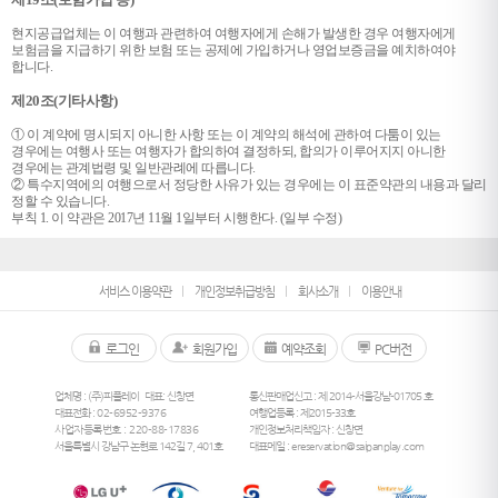
현지공급업체는 이 여행과 관련하여 여행자에게 손해가 발생한 경우 여행자에게
보험금을 지급하기 위한 보험 또는 공제에 가입하거나 영업보증금을 예치하여야
합니다.
제20조(기타사항)
① 이 계약에 명시되지 아니한 사항 또는 이 계약의 해석에 관하여 다툼이 있는
경우에는 여행사 또는 여행자가 합의하여 결정하되, 합의가 이루어지지 아니한
경우에는 관계법령 및 일반관례에 따릅니다.
② 특수지역에의 여행으로서 정당한 사유가 있는 경우에는 이 표준약관의 내용과 달리
정할 수 있습니다.
부칙 1. 이 약관은 2017년 11월 1일부터 시행한다. (일부 수정)
서비스 이용약관
개인정보취급방침
회사소개
이용안내
로그인
회원가입
예약조회
PC버전
업체명 : (주)피플레이
대표: 신창면
통신판매업신고 : 제 2014-서울강남-01705 호
대표전화 :
02-6952-9376
여행업등록 : 제2015-33호
사업자등록번호 : 220-88-17836
개인정보처리책임자 : 신창면
서울특별시 강남구 논현로 142길 7, 401호
대표메일 :
ereservation@saipanplay.com