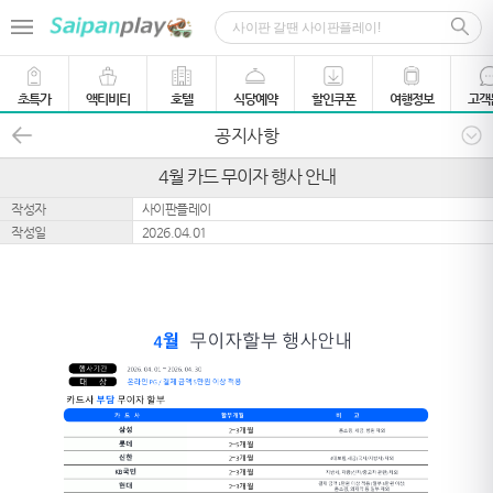
초특가
액티비티
호텔
식당예약
할인쿠폰
여행정보
고객
공지사항
4월 카드 무이자 행사 안내
작성자
사이판플레이
작성일
2026.04.01