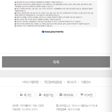
목록
서비스 이용약관
개인정보취급방침
회사소개
이용안내
로그인
회원가입
예약조회
PC버전
업체명 : (주)피플레이
대표: 신창면
통신판매업신고 : 제 2014-서울강남-01705 호
대표전화 :
02-6952-9376
여행업등록 : 제2015-33호