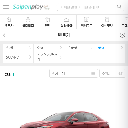
초특가
액티비티
호텔
식당예약
할인쿠폰
여행정보
고객
렌트카
전체
소형
준중형
중형
스포츠카/럭셔
SUV/RV
리
Total
1