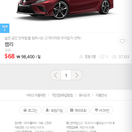
TOP
1
넓은 공간 안락함을 원하시는 고객이라면 주저없이 선택!
캠리
$
95
$
68
￦
98,400
/ 일
정원 5명
1
37,333
1
서비스 이용약관
개인정보취급방침
회사소개
이용안내
로그인
회원가입
예약조회
PC버전
업체명 : (주)피플레이
대표: 신창면
통신판매업신고 : 제 2014-서울강남-01705 호
대표전화 :
02-6952-9376
여행업등록 : 제2015-33호
사업자등록번호 : 220-88-17836
개인정보처리책임자 : 신창면