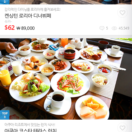
2
감각적인 다이닝을 로리아에 즐겨보세요!
켄싱턴 로리아 디너뷔페
$
71
$
62
￦
89,000
5
45,549
TOP
3
아쿠아 리조트에서 맛있는 런치 식사!
아쿠아 코스타 테라스 런치