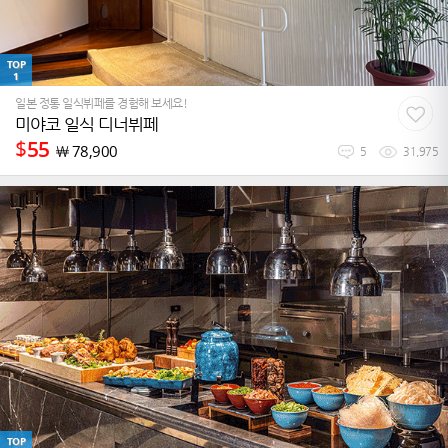
TOP
1
일본 정통 일식뷔페를 경험해 보세요!
미야코 일식 디너뷔페
$
55
￦
78,900
5
31,975
TOP