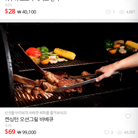
$
29
$
28
￦
40,100
1
4,687
선셋을 바라보며 바베큐 뷔페를 즐겨보세요!
켄싱턴 오션그릴 바베큐
$
78
$
69
￦
99,000
3
40,256