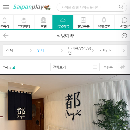
초특가
액티비티
호텔
식당예약
할인쿠폰
여행정보
고객문
식당예약
바베큐/양식/공
전체
뷔페
카페/바
연
Total
4