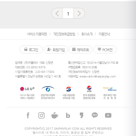
1
서비스 이용약관
개인정보취급방침
회사소개
이용안내
로그인
회원가입
예약조회
PC버전
업체명 : (주)피플레이
대표: 신창면
통신판매업신고 : 제 2014-서울강남-01705 호
대표전화 :
02-6952-9376
여행업등록 : 제2015-33호
사업자등록번호 : 220-88-17836
개인정보처리책임자 : 신창면
서울특별시 강남구 논현로 142길 7, 401호
대표메일 :
ereservation@saipanplay.com
26
°
COPYRIGHT(C) 2017 SAIPANPLAY.COM ALL RIGHTS RESERVED
웹사이트 내 텍스트, 이미지, 동영상 등 일부 콘텐츠는