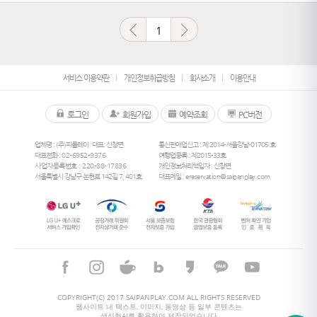
1
서비스 이용약관
개인정보취급방침
회사소개
이용안내
로그인
회원가입
예약조회
PC버전
업체명 : (주)피플레이
대표: 신창면
통신판매업신고 : 제 2014-서울강남-01705 호
대표전화 :
02-6952-9376
여행업등록 : 제2015-33호
사업자등록번호 : 220-88-17836
개인정보처리책임자 : 신창면
서울특별시 강남구 논현로 142길 7, 401호
대표메일 :
ereservation@saipanplay.com
26
°
COPYRIGHT(C) 2017 SAIPANPLAY.COM ALL RIGHTS RESERVED
웹사이트 내 텍스트, 이미지, 동영상 등 일부 콘텐츠는
생성형AI를 활용하여 제작되었습니다