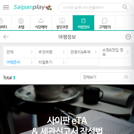
티비티
호텔
식당예약
할인쿠폰
여행정보
고객문의
여행정보
쇼핑&맛집 정
전체
추천여행
관광지&축제
보
여행준비
리얼후기
Total
3