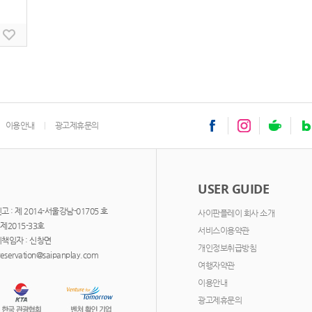
이용안내
광고제휴문의
USER GUIDE
: 제 2014-서울강남-01705 호
사이판플레이 회사 소개
제2015-33호
서비스이용약관
책임자 : 신창면
개인정보취급방침
servation@saipanplay.com
여행자약관
이용안내
광고제휴문의