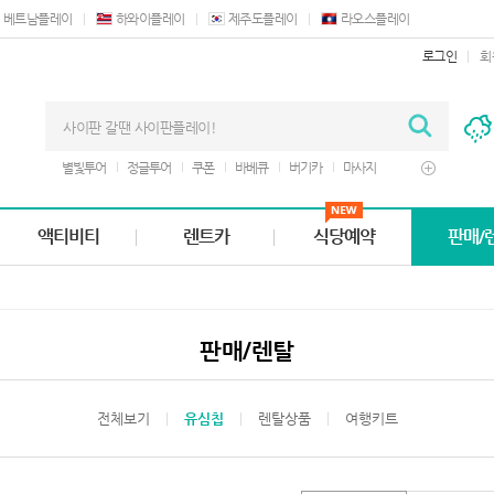
베트남플레이
하와이플레이
제주도플레이
라오스플레이
로그인
회
별빛투어
정글투어
쿠폰
바베큐
버기카
마사지
디너쇼
렌트카
구루토
액티비티
렌트카
식당예약
판매/
판매/렌탈
전체보기
유심칩
렌탈상품
여행키트