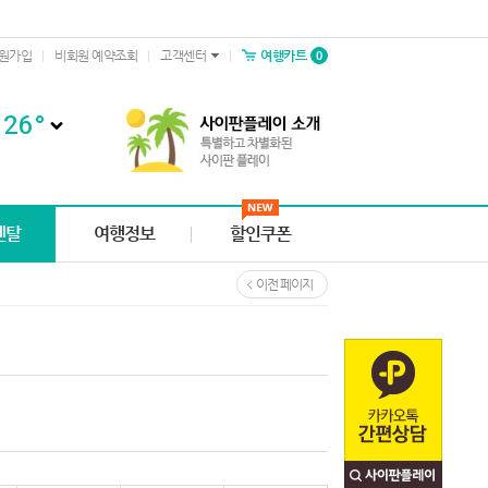
0
원가입
비회원 예약조회
고객센터
여행카트
26
°
렌탈
여행정보
할인쿠폰
이전 페이지