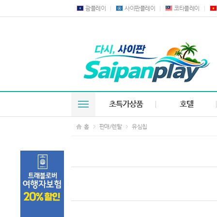
괌플레이
사이판플레이
코타플레이
초특가상품
호텔
홈
판매/렌탈
유심칩