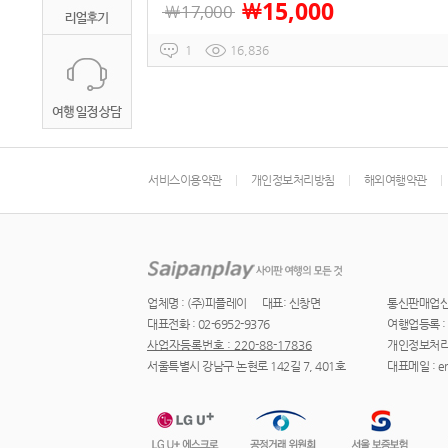
15,000
￦
￦
17,000
1
16,836
서비스이용약관
개인정보처리방침
해외여행약관
업체명 : (주)피플레이
대표: 신창면
통신판매업신고 
대표전화 : 02-6952-9376
여행업등록 : 
사업자등록번호 : 220-88-17836
개인정보처리
서울특별시 강남구 논현로 142길 7, 401호
대표메일 : ere