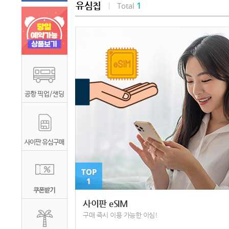
1
유심칩
Total
TOP
1
사이판 eSIM
구매 즉시 이용 가능한 이심!