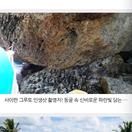
사이판 그루토 인생샷 촬영지! 동굴 속 신비로운 파란빛 담는 완
벽 가이드