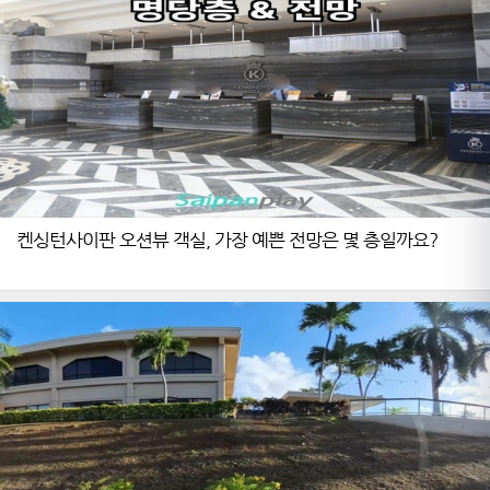
켄싱턴사이판 오션뷰 객실, 가장 예쁜 전망은 몇 층일까요?