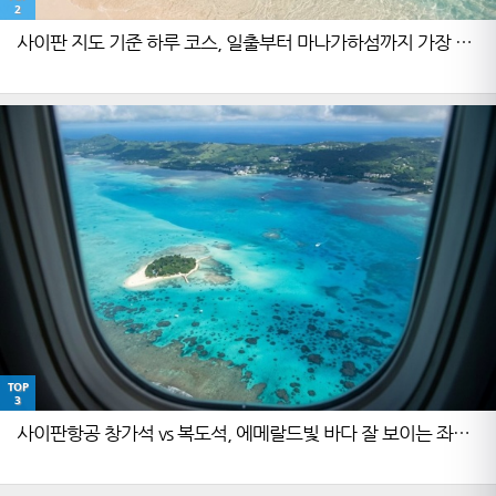
2
사이판 지도 기준 하루 코스, 일출부터 마나가하섬까지 가장 효
율적인 순서
TOP
3
사이판항공 창가석 vs 복도석, 에메랄드빛 바다 잘 보이는 좌석
은 어디일까요?