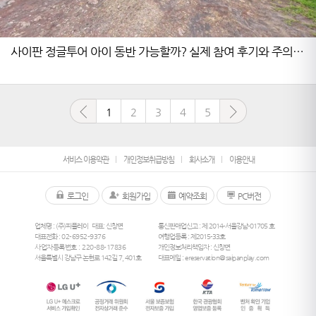
사이판 정글투어 아이 동반 가능할까? 실제 참여 후기와 주의사
항 완벽 가이드
1
2
3
4
5
서비스 이용약관
개인정보취급방침
회사소개
이용안내
로그인
회원가입
예약조회
PC버전
업체명 : (주)피플레이
대표: 신창면
통신판매업신고 : 제 2014-서울강남-01705 호
대표전화 :
02-6952-9376
여행업등록 : 제2015-33호
사업자등록번호 : 220-88-17836
개인정보처리책임자 : 신창면
서울특별시 강남구 논현로 142길 7, 401호
대표메일 :
ereservation@saipanplay.com