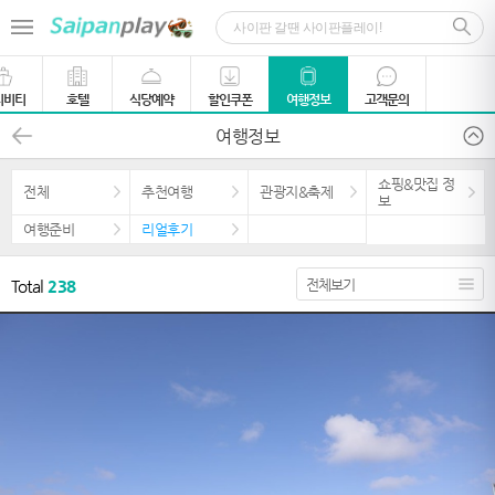
티비티
호텔
식당예약
할인쿠폰
여행정보
고객문의
여행정보
쇼핑&맛집 정
전체
추천여행
관광지&축제
보
여행준비
리얼후기
Total
238