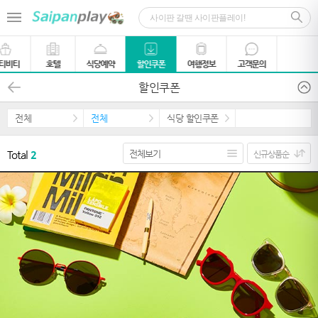
티비티
호텔
식당예약
할인쿠폰
여행정보
고객문의
할인쿠폰
전체
전체
식당 할인쿠폰
Total
2