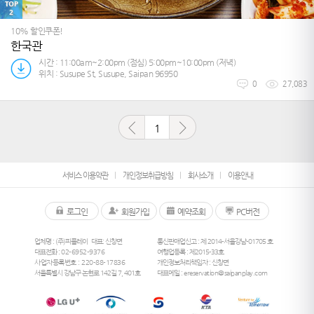
TOP
2
10% 할인쿠폰!
한국관
시간 : 11:00am~2:00pm (점심) 5:00pm~10:00pm (저녁)
위치 : Susupe St, Susupe, Saipan 96950
0
27,083
1
서비스 이용약관
개인정보취급방침
회사소개
이용안내
로그인
회원가입
예약조회
PC버전
업체명 : (주)피플레이
대표: 신창면
통신판매업신고 : 제 2014-서울강남-01705 호
대표전화 :
02-6952-9376
여행업등록 : 제2015-33호
사업자등록번호 : 220-88-17836
개인정보처리책임자 : 신창면
서울특별시 강남구 논현로 142길 7, 401호
대표메일 :
ereservation@saipanplay.com