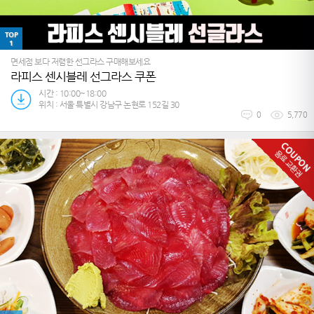
TOP
1
면세점 보다 저렴한 선그라스 구매해보세요
라피스 센시블레 선그라스 쿠폰
시간 : 10:00~18:00
위치 : 서울 특별시 강남구 논현로 152길 30
0
5,770