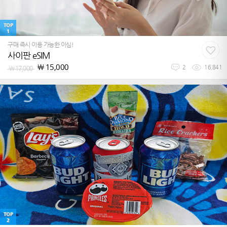
TOP
1
구매 즉시 이용 가능한 이심!
사이판 eSIM
￦
15,000
￦
17,000
2
16,841
TOP
2