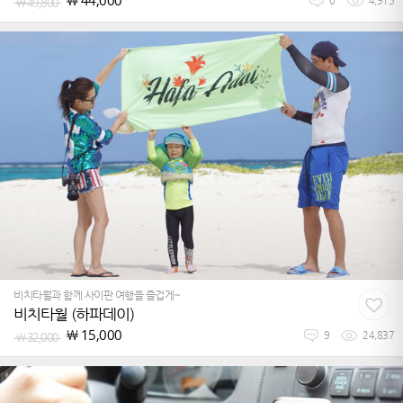
￦
49,800
0
4,915
비치타월과 함께 사이판 여행을 즐겁게~
비치타월 (하파데이)
￦
15,000
￦
32,000
9
24,837