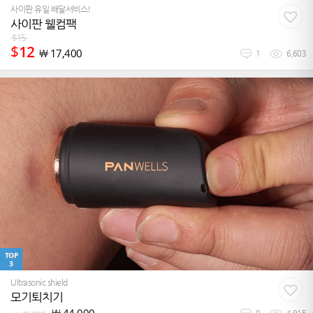
사이판 유일 배달서비스!
사이판 웰컴팩
$
15
$
12
￦
17,400
1
6,603
TOP
3
Ultrasonic shield
모기퇴치기
￦
44,000