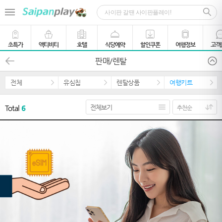
초특가
액티비티
호텔
식당예약
할인쿠폰
여행정보
고객
판매/렌탈
전체
유심칩
렌탈상품
여행키트
Total
6