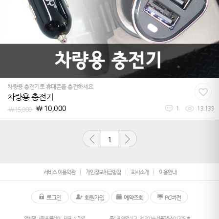
차량용 충전기로 휴대폰을 충전하세요
차량용 충전기
￦
10,000
￦
15,000
1
13,139
1
서비스 이용약관
개인정보취급방침
회사소개
이용안내
로그인
회원가입
예약조회
PC버전
업체명 : (주)피플레이
대표: 신창면
통신판매업신고 : 제 2014-서울강남-01705 호