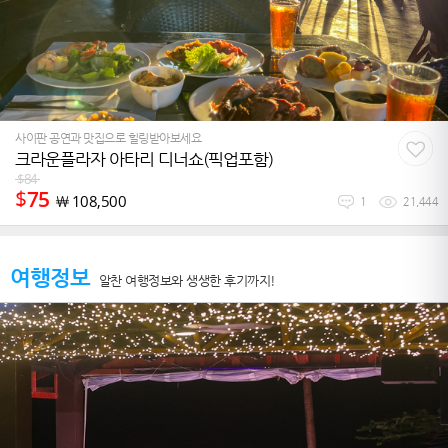
사이판 공연과 맛집으로 힐링받아보세요
크라운플라자 아타리 디너쇼(픽업포함)
$
84
$
75
￦
108,500
1
21,444
여행정보
알찬 여행정보와 생생한 후기까지!