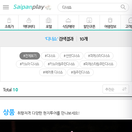
초특가
액티비티
호텔
식당예약
할인쿠폰
여행정보
고객
'디너쇼'
검색결과
10개
#전체보기
#디너쇼
#선셋디너쇼
#피에스타디너쇼
#카노아 디너쇼
#카노아원주민디너쇼
#피에스타원주민디너쇼
#베어풋 디너쇼
#원주민디너쇼
Total
10
상품
취향저격 다양한 현지투어를 만나보세요!