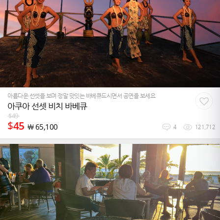
아름다운 선셋을 보며 정말 맛잇는 바베큐드시면서 공연을 보세요
아쿠아 선셋 비치 바베큐
$
49
$
45
￦
65,100
4
121,712