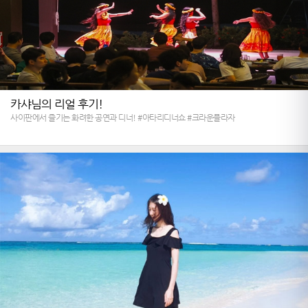
카샤님의 리얼 후기!
사이판에서 즐기는 화려한 공연과 디너! #아타리디너쇼 #크라운플라자