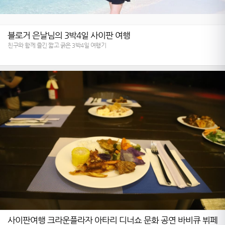
블로거 은날님의 3박4일 사이판 여행
친구와 함께 즐긴 짧고 굵은 3박4일 여행기
사이판여행 크라운플라자 아타리 디너쇼 문화 공연 바비큐 뷔페