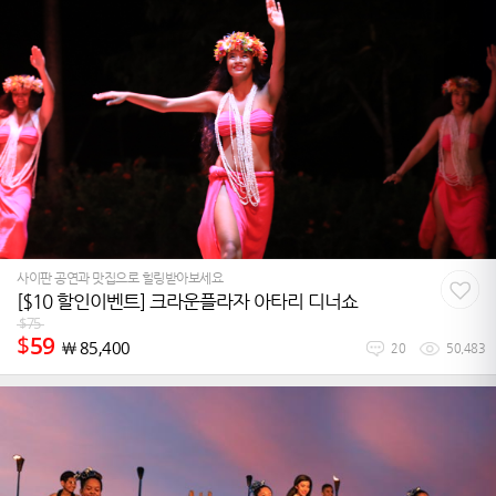
사이판 공연과 맛집으로 힐링받아보세요
[$10 할인이벤트] 크라운플라자 아타리 디너쇼
$
75
$
59
￦
85,400
20
50,483