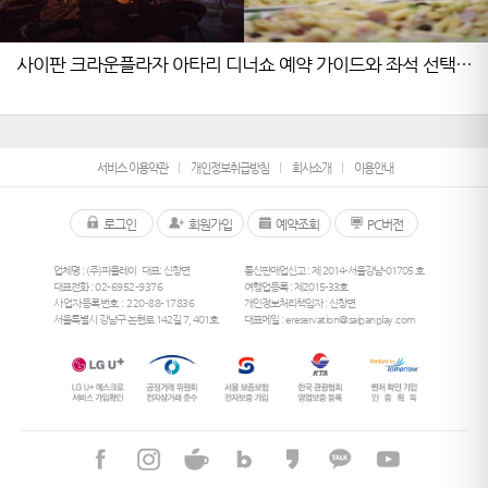
사이판 크라운플라자 아타리 디너쇼 예약 가이드와 좌석 선택
노하우
서비스 이용약관
개인정보취급방침
회사소개
이용안내
로그인
회원가입
예약조회
PC버전
업체명 : (주)피플레이
대표: 신창면
통신판매업신고 : 제 2014-서울강남-01705 호
대표전화 :
02-6952-9376
여행업등록 : 제2015-33호
사업자등록번호 : 220-88-17836
개인정보처리책임자 : 신창면
서울특별시 강남구 논현로 142길 7, 401호
대표메일 :
ereservation@saipanplay.com