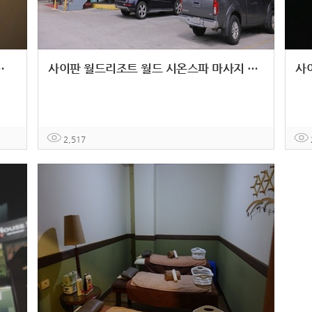
행 피로 힐링 공항드랍서비스
사이판 월드리조트 월드 시온스파 마사지 힐링 휴식
2,517