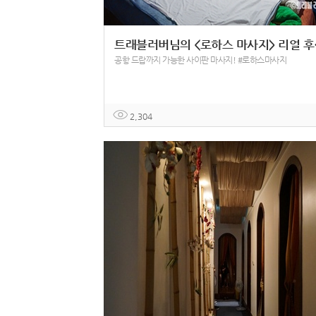
트래블러
공항 드랍까지 가능한 사이판 마사지! #로하스마사지
2,304