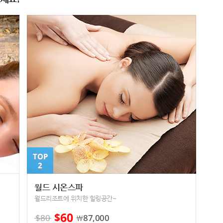
TOP
2
월드 시온스파
월드리조트에 위치한 힐링공간~
60
$
$
80
87,000
￦