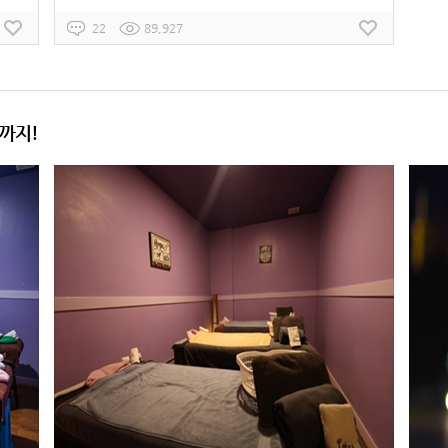
22
89,927
까지!