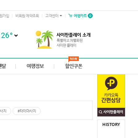
0
원가입
비회원 예약조회
고객센터
여행카트
26
°
렌탈
여행정보
할인쿠폰
마사지
#타이마사지
HISTORY