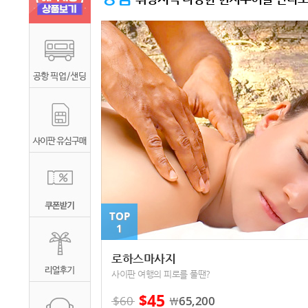
TOP
1
로하스마사지
사이판 여행의 피로를 풀땐?
45
$
$
60
65,200
￦