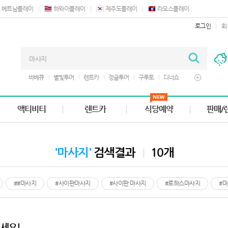
베트남플레이
하와이플레이
제주도플레이
라오스플레이
로그인
회
바베큐
별빛투어
렌트카
정글투어
구루토
디너쇼
마사지
버기카
쿠폰
액티비티
렌트카
식당예약
판매/
'마사지'
검색결과
10개
##마사지
#사이판마사지
#사이판 마사지
#로하스마사지
#
세요!