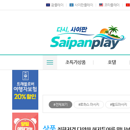
괌플레이
사이판플레이
코타플레이
초특가상품
호텔
#전체보기
#로하스 마사지
#월드마사지
상품
취향저격 다양한 현지투어를 만나보