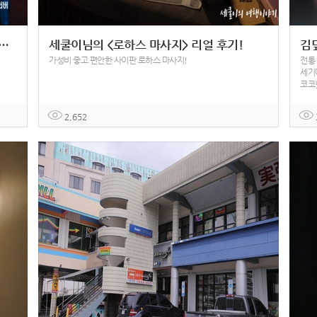
버님의 <로하스 마사지> 리얼 후기!
세쿨이님의 <로하스 마사지> 리얼 후기!
김
가성비 좋고 편안한 사이판 로하스 마사지!
전통
세기
코코
2,652