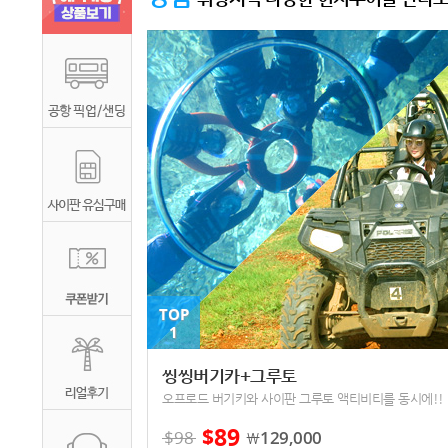
TOP
1
씽씽버기카+그루토
오프로드 버기키와 사이판 그루토 액티비티를 동시에!!
89
$
$
98
129,000
￦