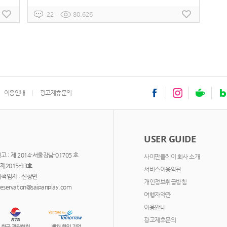
22
80,626
이용안내
광고제휴문의
USER GUIDE
: 제 2014-서울강남-01705 호
사이판플레이 회사 소개
제2015-33호
서비스이용약관
책임자 : 신창면
개인정보취급방침
servation@saipanplay.com
여행자약관
이용안내
광고제휴문의