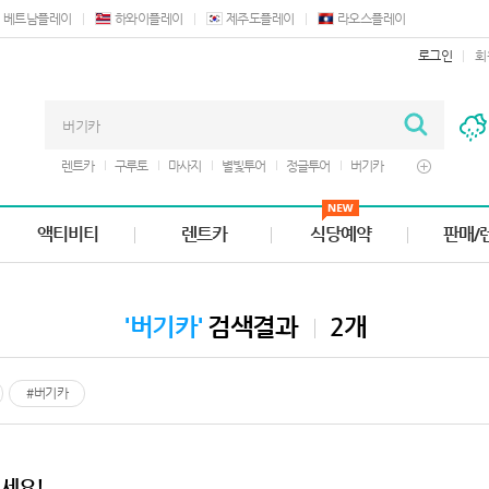
베트남플레이
하와이플레이
제주도플레이
라오스플레이
로그인
회
렌트카
구루토
마사지
별빛투어
정글투어
버기카
디너쇼
바베큐
쿠폰
액티비티
렌트카
식당예약
판매/
'버기카'
검색결과
2개
#버기카
세요!