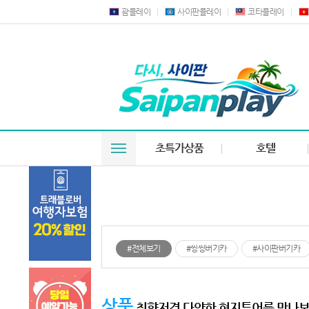
괌플레이
사이판플레이
코타플레이
초특가상품
호텔
#전체보기
#씽씽버기카
#사이판버기카
상품
취향저격 다양한 현지투어를 만나보