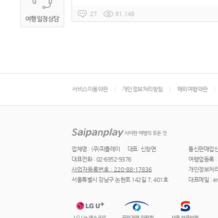
27
81,148
서비스이용약관
개인정보처리방침
해외여행약관
업체명 : (주)피플레이
대표: 신창면
통신판매업신고 
대표전화 : 02-6952-9376
여행업등록 : 
사업자등록번호 : 220-88-17836
개인정보처리
서울특별시 강남구 논현로 142길 7, 401호
대표메일 : ere