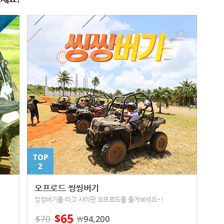
TOP
2
오프로드 씽씽버기
씽씽버기를 타고 사이판 오프로드를 즐겨보세요~!
65
$
$
70
94,200
￦