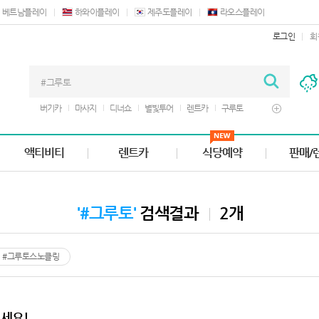
베트남플레이
하와이플레이
제주도플레이
라오스플레이
로그인
회
버기카
마사지
디너쇼
별빛투어
렌트카
구루토
바베큐
정글투어
쿠폰
액티비티
렌트카
식당예약
판매/
'#그루토'
검색결과
2개
#그루토스노클링
세요!