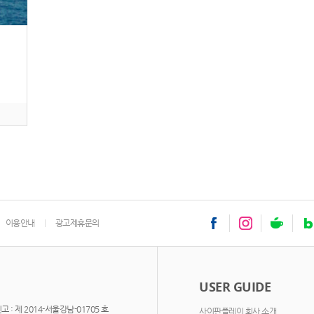
이용안내
광고제휴문의
USER GUIDE
: 제 2014-서울강남-01705 호
사이판플레이 회사 소개