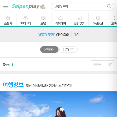
초특가
액티비티
호텔
식당예약
할인쿠폰
여행정보
고객
'#별빛투어'
검색결과
1개
#전체보기
#별빛투어
Total
1
여행정보
알찬 여행정보와 생생한 후기까지!