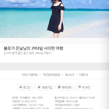
블로거 은날님의 3박4일 사이판 여행
친구와 함께 즐긴 짧고 굵은 3박4일 여행기
서비스 이용약관
개인정보취급방침
회사소개
이용안내
로그인
회원가입
예약조회
PC버전
업체명 : (주)피플레이
대표: 신창면
통신판매업신고 : 제 2014-서울강남-01705 호
대표전화 :
02-6952-9376
여행업등록 : 제2015-33호
사업자등록번호 : 220-88-17836
개인정보처리책임자 : 신창면
서울특별시 강남구 논현로 142길 7, 401호
대표메일 :
ereservation@saipanplay.com