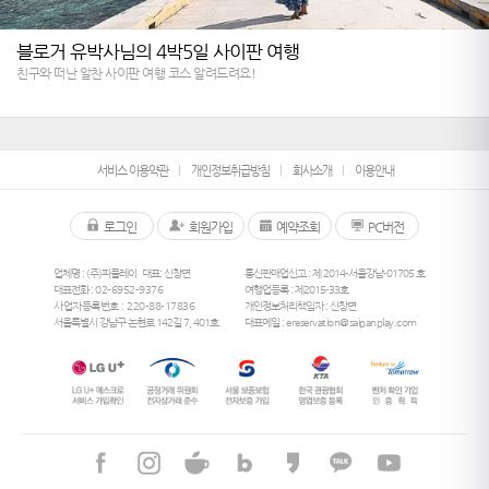
블로거 유박사님의 4박5일 사이판 여행
친구와 떠난 알찬 사이판 여행 코스 알려드려요!
서비스 이용약관
개인정보취급방침
회사소개
이용안내
로그인
회원가입
예약조회
PC버전
업체명 : (주)피플레이
대표: 신창면
통신판매업신고 : 제 2014-서울강남-01705 호
대표전화 :
02-6952-9376
여행업등록 : 제2015-33호
사업자등록번호 : 220-88-17836
개인정보처리책임자 : 신창면
서울특별시 강남구 논현로 142길 7, 401호
대표메일 :
ereservation@saipanplay.com
26
°