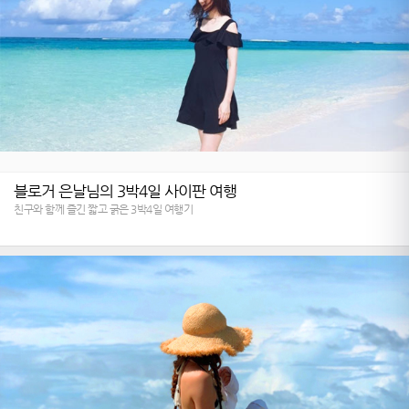
블로거 은날님의 3박4일 사이판 여행
친구와 함께 즐긴 짧고 굵은 3박4일 여행기