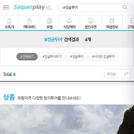
초특가
액티비티
호텔
식당예약
할인쿠폰
여행정보
고객
'#정글투어'
검색결과
4개
#전체보기
#정글투어후기
#정글투어
#사이판 정글투어
Total
4
상품
취향저격 다양한 현지투어를 만나보세요!