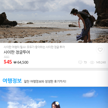
사이판 여행의 필수! 모두가 좋아하는 사이판 정글 투어
사이판 정글투어
$
60
$
45
￦
64,500
73
149,248
여행정보
알찬 여행정보와 생생한 후기까지!