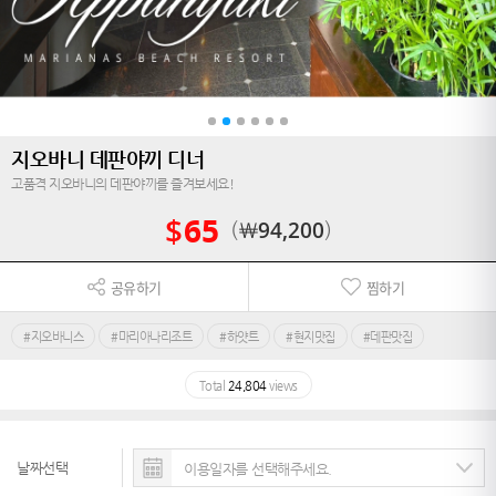
지오바니 데판야끼 디너
고품격 지오바니의 데판야끼를 즐겨보세요!
$
65
￦
94,200
공유하기
찜하기
#지오바니스
#마리아나리조트
#하얏트
#현지맛집
#데판맛집
Total
24,804
views
날짜선택