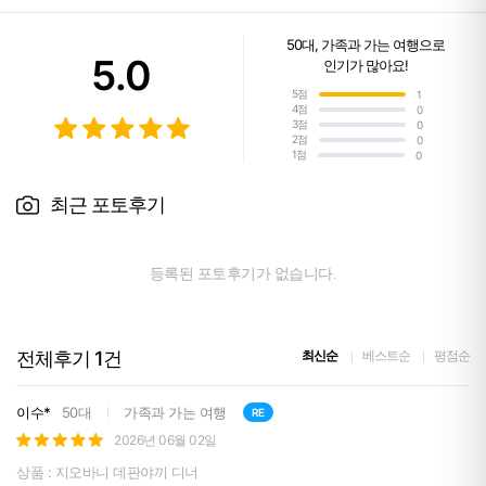
50대
,
가족과 가는 여행
으로
5.0
인기가 많아요!
5점
1
4점
0
3점
0
2점
0
1점
0
최근 포토후기
등록된 포토후기가 없습니다.
전체후기
1
건
최신순
베스트순
평점순
이수*
50대
가족과 가는 여행
RE
2026년 06월 02일
상품 : 지오바니 데판야끼 디너