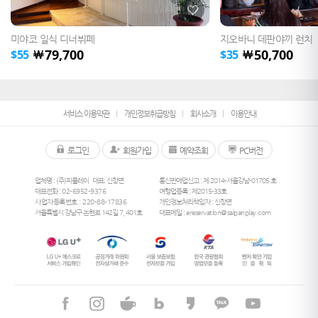
미야코 일식 디너뷔페
지오바니 데판야끼 런치
79,700
50,700
￦
￦
$
55
$
35
서비스 이용약관
개인정보취급방침
회사소개
이용안내
로그인
회원가입
예약조회
PC버전
업체명 : (주)피플레이
대표: 신창면
통신판매업신고 : 제 2014-서울강남-01705 호
대표전화 :
02-6952-9376
여행업등록 : 제2015-33호
사업자등록번호 : 220-88-17836
개인정보처리책임자 : 신창면
서울특별시 강남구 논현로 142길 7, 401호
대표메일 :
ereservation@saipanplay.com