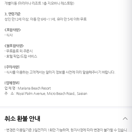
개별이동 (마리아나 리조트 1층 지오바니 레스토랑)
3. 연령기준
성인 만12세 이상, 아동 만 6세~11세, 유아 만 5세 이하 무료
<
포함사항
>
- 식사
<
불포함사항
>
- 무료음료 외 주문시
- 호텔 픽업/드랍 서비스
[주의사항]
- 식사를 이용하는 고객께서는 알러지 정보를 사전에 미리 말씀해주시기 바랍니다.
[업체정보]
업 체 명 : Mariana Beach Resort
주 소 : Royal Palm Avenue, Micro Beach Road,, Saipan
취소 환불 안내
- 변경은 이용일기준 3일전까지 1회만 가능하며, 현지사정에 따라 변경이 불가할 수 있습니