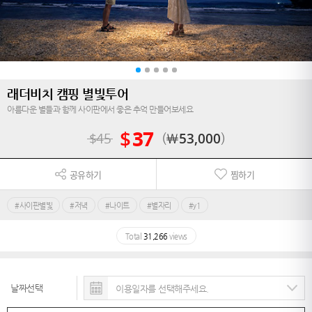
래더비치 캠핑 별빛투어
아름다운 별들과 함께 사이판에서 좋은 추억 만들어보세요
$
37
$
45
￦
53,000
공유하기
찜하기
#사이판별빛
#저녁
#나이트
#별자리
#y1
Total
31,266
views
날짜선택