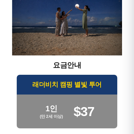
요금안내
래더비치 캠핑 별빛 투어
$37
1인
(만 2세 이상)