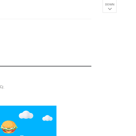
DOWN
다.