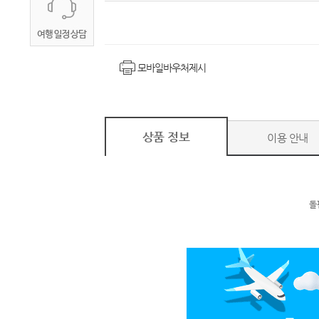
모바일바우처제시
상품 정보
이용 안내
돌