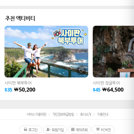
추천 액티비티
사이판 북부투어
사이판 정글투어
50,200
64,500
￦
￦
$
35
$
45
서비스 이용약관
개인정보취급방침
회사소개
이용안내
로그인
회원가입
예약조회
PC버전