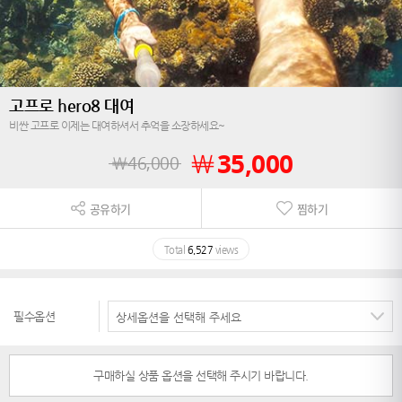
고프로 hero8 대여
비싼 고프로 이제는 대여하셔서 추억을 소장하세요~
￦
35,000
￦
46,000
공유하기
찜하기
Total
6,527
views
필수옵션
구매하실 상품 옵션을 선택해 주시기 바랍니다.