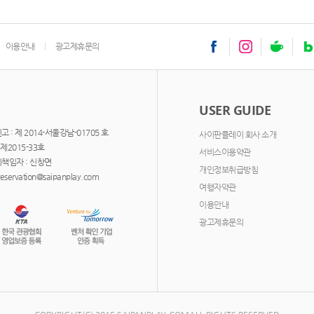
이용안내
광고제휴문의
USER GUIDE
: 제 2014-서울강남-01705 호
사이판플레이 회사 소개
제2015-33호
서비스이용약관
책임자 : 신창면
개인정보취급방침
servation@saipanplay.com
여행자약관
이용안내
광고제휴문의