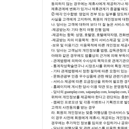
동의하지 않는 경우에는 제휴사에게 제공하거나 제
제휴관계에 변화가 있거나 제휴관계가 종결될 때도 
② 매각 인수합병: 영업의 전부 또는 일부를 양도
사실을 고객에게 고지하며, 회원의 개인정보에 대한
나. 당사는 고객에 대하여 보다 더 질 높은 서비스
-제공받는자: 기타 현지 여행 진행 업체
-제공하는 항목: 성명, 호텔명, 호텔예약자명, 전화
-제공받는 자의 이용목적 : 현지 서비스제공 및 고
-보유 및 이용기간: 이용목적에 따른 개인정보 제
다. 당사는 고객님의 개인정보를 법령, 감독관청의 
아래와 같은 경우에도 법률상의 근거에 의해 부득이
- 관계법령에 의하여 수사상의 목적으로 관계기관
- 통계작성학술연구나 시장조사를 위하여 특정 개인
- 기타 관계법령에서 정한 절차에 따른 요청이 있는
- 문화관광부 인증 우수상품에 관한 해당 관련기관
- 서비스 제공에 따른 요금정산을 위하여 필요한 경
- 홈페이지에 게시한 당사 이용 약관 또는 운영원칙
- 당사의 guamplay.com, saipanplay.com, kot
위하여 개인정보를 제공해야 한다고 판단되는 충분
- 캠페인 프로모션 및 각종 이벤트나 기획전으로 발
고객의 사전동의를 받는 경우
라. 회원의 개인정보는 맞춤 여행상품 안내서비스 및
이 경우 사전에 회원에게 제휴사, 제공되는 개인정보
경우에는 추가적인 정보를 임의로 수집하거나 공유
- 당사의 여행상품 및 관련 서비스를 이용한 회원