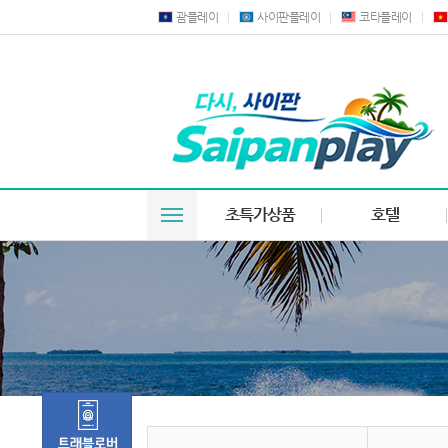
괌플레이
사이판플레이
코타플레이
초특가상품
호텔