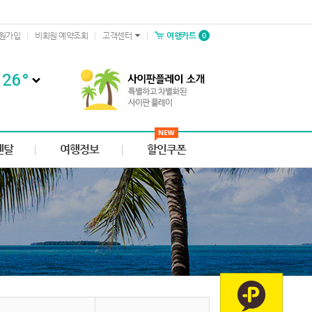
0
원가입
비회원 예약조회
고객센터
여행카트
26
°
렌탈
여행정보
할인쿠폰