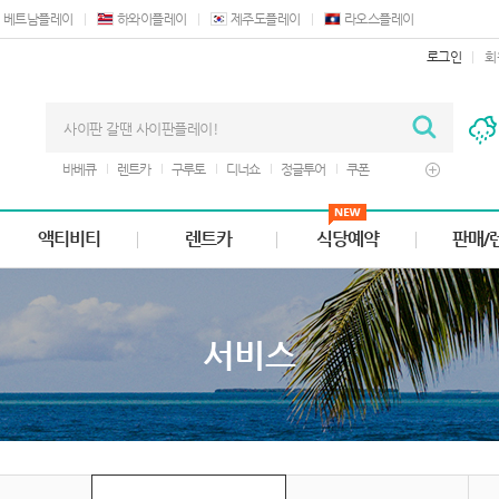
베트남플레이
하와이플레이
제주도플레이
라오스플레이
로그인
회
바베큐
렌트카
구루토
디너쇼
정글투어
쿠폰
마사지
버기카
별빛투어
액티비티
렌트카
식당예약
판매/
서비스