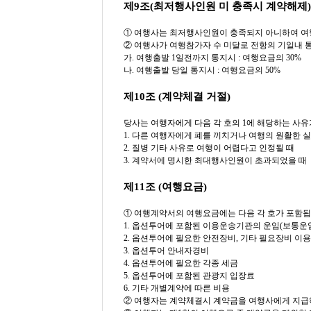
제9조(최저행사인원 미 충족시 계약해제)
① 여행사는 최저행사인원이 충족되지 아니하여 여
② 여행사가 여행참가자 수 미달로 전항의 기일내 통
가. 여행출발 1일전까지 통지시 : 여행요금의 30%
나. 여행출발 당일 통지시 : 여행요금의 50%
제10조 (계약체결 거절)
당사는 여행자에게 다음 각 호의 1에 해당하는 사
1. 다른 여행자에게 폐를 끼치거나 여행의 원활한 
2. 질병 기타 사유로 여행이 어렵다고 인정될 때
3. 계약서에 명시한 최대행사인원이 초과되었을 때
제11조 (여행요금)
① 여행계약서의 여행요금에는 다음 각 호가 포함됩니
1. 옵션투어에 포함된 이용운송기관의 운임(보통운
2. 옵션투어에 필요한 안전장비, 기타 필요장비 이
3. 옵션투어 안내자경비
4. 옵션투어에 필요한 각종 세금
5. 옵션투어에 포함된 관광지 입장료
6. 기타 개별계약에 따른 비용
② 여행자는 계약체결시 계약금을 여행사에게 지급하