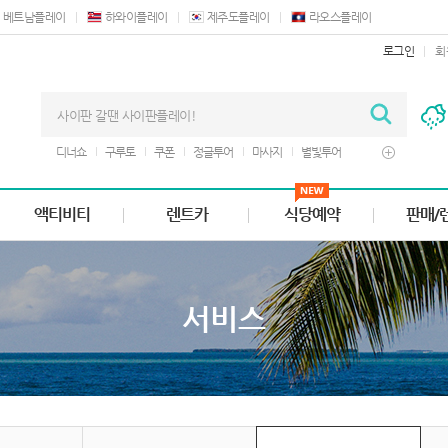
베트남플레이
하와이플레이
제주도플레이
라오스플레이
로그인
회
디너쇼
구루토
쿠폰
정글투어
마사지
별빛투어
렌트카
바베큐
버기카
액티비티
렌트카
식당예약
판매/
서비스