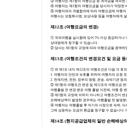
③ 여행자는 제1항의 여행요금 중 계약금을 제외한
④ 여행자는 제1항의 여행요금을 당사자가 약정한 
⑤ 여행자와의 개별합의에 따라 여행요금에 여행자
여행사는 보험회사명, 보상내용 등을 여행자에게 설
제12조 (여행요금의 변경)
① 국외여행을 실시함에 있어 5% 이상 증감하거나 
상대방에게 청구할 수 있습니다.
② 당사는 제1항의 규정에 따라 여행요금을 증액하
제13조 (여행조건의 변경요건 및 요금 등
① 위 제1조 내지 제12조의 여행조건은 다음 각 호의
1. 여행자의 안전과 보호를 위하여 여행자의 요청 
2. 천재지변, 전란, 정부의 명령, 운송․숙박기관 
② 제1항의 여행조건 변경 및 제12조의 여행요금 
여행출발 전 변경 분은 여행 출발 이전에, 여행 중 변
③ 제1항의 규정에 의하지 아니하고 여행조건이 변경
손해배상액이 발생한 경우에는 여행출발 전 발생분은 
④ 여행자는 여행출발 후 자기의 사정으로 숙박, 식
그에 상응하는 요금의 환급을 청구할 수 없습니다. 
제14조 (현지공급업체의 일반 손해배상의