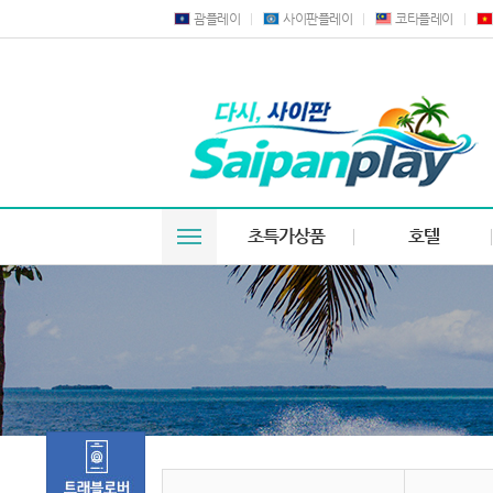
괌플레이
사이판플레이
코타플레이
초특가상품
호텔