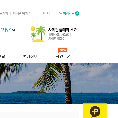
0
원가입
비회원 예약조회
고객센터
여행카트
26
°
렌탈
여행정보
할인쿠폰