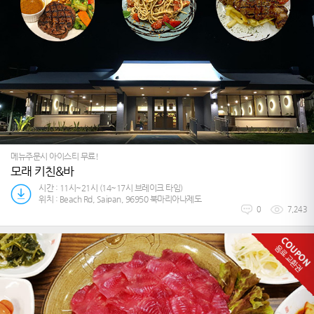
메뉴주문시 아이스티 무료!
모래 키친&바
시간 : 11시~21시 (14~17시 브레이크 타임)
위치 : Beach Rd, Saipan, 96950 북마리아나제도
0
7,243