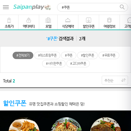
초특가
액티비티
호텔
식당예약
할인쿠폰
여행정보
고객
'#쿠폰'
검색결과
2개
#전체보기
#레스토랑쿠폰
#쿠폰
#할인쿠폰
#무료쿠폰
#사이판쿠폰
#고디바쿠폰
Total
2
할인쿠폰
유명 맛집쿠폰과 쇼핑할인 혜택은 덤!