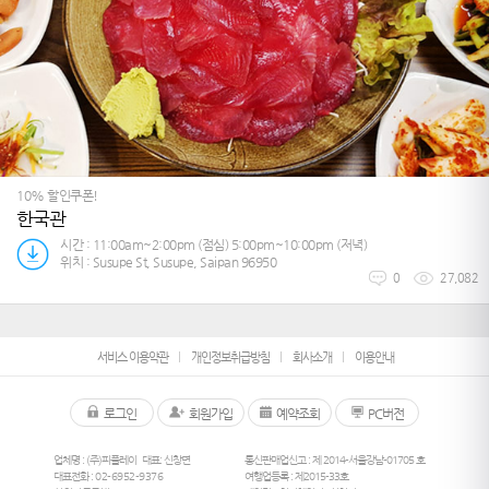
10% 할인쿠폰!
한국관
시간 : 11:00am~2:00pm (점심) 5:00pm~10:00pm (저녁)
위치 : Susupe St, Susupe, Saipan 96950
0
27,082
서비스 이용약관
개인정보취급방침
회사소개
이용안내
로그인
회원가입
예약조회
PC버전
업체명 : (주)피플레이
대표: 신창면
통신판매업신고 : 제 2014-서울강남-01705 호
대표전화 :
02-6952-9376
여행업등록 : 제2015-33호