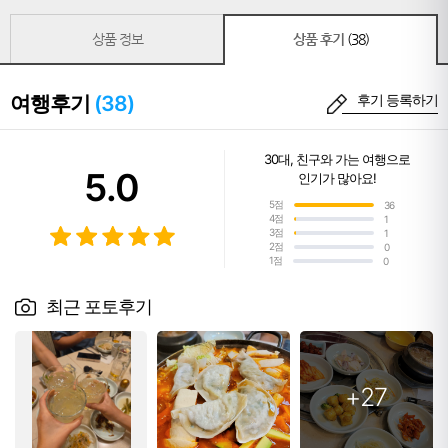
상품 정보
상품 후기
(38)
여행후기
(38)
후기 등록하기
30대
,
친구와 가는 여행
으로
5.0
인기가 많아요!
5점
36
4점
1
3점
1
2점
0
1점
0
최근 포토후기
+27