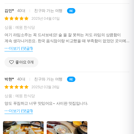
김민*
40대
친구와 가는 여행
RE
2025년 04월 01일
상품 : 예원 한식당
여기 라임소주는 꼭 드셔보세요! 술 을 잘 못하는 저도 라임의 상큼함이
계속 생각나거든요. 한국 음식점이랑 비교했을 때 부족함이 없었던 곳이예
요!!
더보기 (댓글1)
좋아요
0
개
박현*
40대
친구와 가는 여행
RE
2025년 02월 26일
상품 : 예원 한식당
양도 푸짐하고 너무 맛있어요~ 사이판 맛집입니다.
더보기 (댓글1)