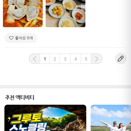
좋아요
0
개
1
2
3
4
5
추천 액티비티