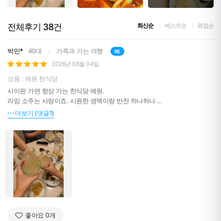
전체후기
38
건
최신순
베스트순
평점순
박민*
40대
가족과 가는 여행
RE
2026년 08월 04일
상품 : 예원 한식당
사이판 가면 항상 가는 한식당 예원.
라임 소주는 사랑이죠. 시원한 생맥이랑 반찬 하나하나
정갈하니 너무 맛있어요. 한국보다 더 한국적인 반찬들이 많더라구요. 건조
더보기 (댓글1)
한 가지나물, 오이 무침 숙주나물 등등. 생참치회는 운이 좋아야 드실 수 있
어요. 이번에는 안 잡혀서 못먹었어요. 아쉽ㅠㅠ
꼭 가보세요. 후회없으실거에요~
좋아요
0
개