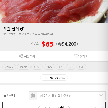
예원 한식당
사이판에서 가장 맛잇는 참치회 즐겨보실래요?
$
65
$
74
￦
94,200
공유하기
찜하기
#한식당
#참치회
#맛집
#식당
#s1
#y1
#a1
Total
66,179
views
날짜선택
2026년 08월