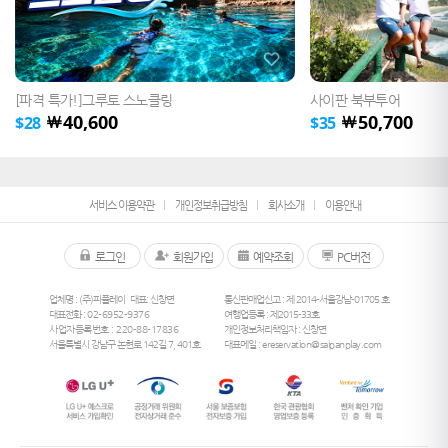
[파격 특가!]그루토 스노클링
사이판 북부투어
40,600
50,700
￦
￦
$
28
$
35
서비스 이용약관
개인정보취급방침
회사소개
이용안내
로그인
회원가입
예약조회
PC버전
업체명 : (주)피플레이
대표: 신창면
통신판매업신고 : 제 2014-서울강남-01705 호
대표전화 :
02-6952-9376
여행업등록 : 제2015-33호
사업자등록번호 : 220-88-17836
개인정보처리책임자 : 신창면
서울특별시 강남구 논현로 142길 7, 401호
대표메일 :
ereservation@saipanplay.com
26
°