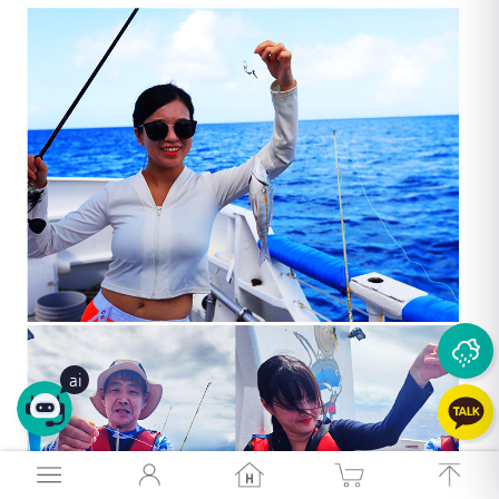
26
°
26
°
ai