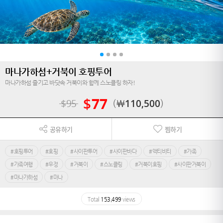
마나가하섬+거북이 호핑투어
마나가하섬 즐기고 바닷속 거북이와 함께 스노클링 하자!
$
77
$
95
￦
110,500
공유하기
찜하기
#호핑투어
#호핑
#사이판투어
#사이판바다
#액티비티
#가족
#가족여행
#우정
#거북이
#스노클링
#거북이호핑
#사이판거북이
#마나가하섬
#마나
Total
153,499
views