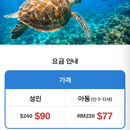
요금 안내
가격
성인
아동
(만 3~11세)
$90
$77
$240
RM230