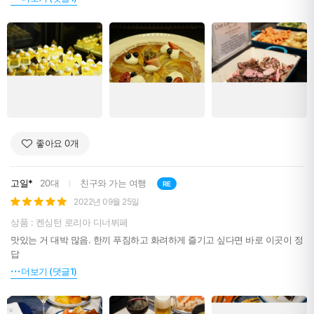
좋아요
0
개
고일*
20대
친구와 가는 여행
RE
2022년 09월 25일
상품 : 켄싱턴 로리아 디너뷔페
맛있는 거 대박 많음. 한끼 푸짐하고 화려하게 즐기고 싶다면 바로 이곳이 정
답
더보기 (댓글1)