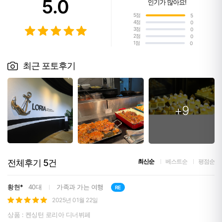
5.0
인기가 많아요!
5점
5
4점
0
3점
0
2점
0
1점
0
최근 포토후기
+9
전체후기
5
건
최신순
베스트순
평점순
황현*
40대
가족과 가는 여행
RE
2025년 01월 22일
상품 : 켄싱턴 로리아 디너뷔페