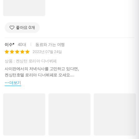
좋아요
0
개
이수*
40대
동료와 가는 여행
2022년 07월 24일
상품 : 켄싱턴 로리아 디너뷔페
사이판에서의 저녁식사를 고민하고 있다면,
켄싱턴호텔 로리아 디너뷔페로 오세요.
우리 입맛에 잘 맞는 음식이기에 부담이 없습니다.
더보기