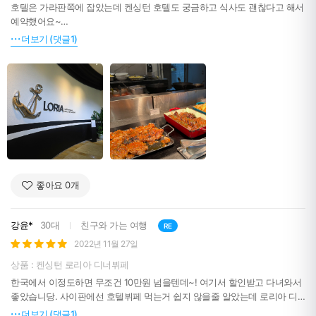
호텔은 가라판쪽에 잡았는데 켄싱턴 호텔도 궁금하고 식사도 괜찮다고 해서
예약했어요~
호텔 분위기 음식 모두 다 최고네요!
더보기 (댓글1)
좋아요
0
개
강윤*
30대
친구와 가는 여행
RE
2022년 11월 27일
상품 : 켄싱턴 로리아 디너뷔페
한국에서 이정도하면 무조건 10만원 넘을텐데~! 여기서 할인받고 다녀와서
좋았습니당. 사이판에선 호텔뷔페 먹는거 쉽지 않을줄 알았는데 로리아 디
너뷔페 좋네요!!!!
더보기 (댓글1)