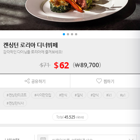
켄싱턴 로리아 디너뷔페
감각적인 다이닝을 로리아에 즐겨보세요!
$
62
$
71
￦
89,700
공유하기
찜하기
#켄싱턴리조트
#사이판맛집
#한식
#일식
#양식
#k1
#a1
#켄싱턴식사
Total
45,525
views