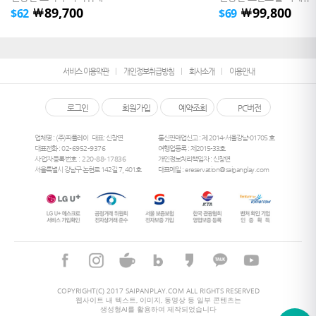
89,700
99,800
￦
￦
$
62
$
69
서비스 이용약관
개인정보취급방침
회사소개
이용안내
로그인
회원가입
예약조회
PC버전
업체명 : (주)피플레이
대표: 신창면
통신판매업신고 : 제 2014-서울강남-01705 호
대표전화 :
02-6952-9376
여행업등록 : 제2015-33호
사업자등록번호 : 220-88-17836
개인정보처리책임자 : 신창면
서울특별시 강남구 논현로 142길 7, 401호
대표메일 :
ereservation@saipanplay.com
26
°
COPYRIGHT(C) 2017 SAIPANPLAY.COM ALL RIGHTS RESERVED
웹사이트 내 텍스트, 이미지, 동영상 등 일부 콘텐츠는
생성형AI를 활용하여 제작되었습니다