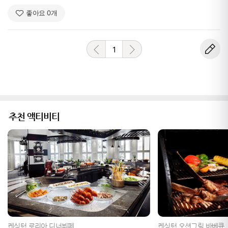
좋아요
0
개
1
추천 액티비티
켄싱턴 로리아 디너뷔페
켄싱턴 오션그릴 바베큐