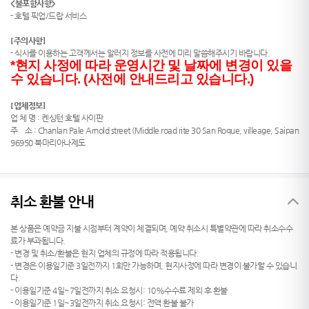
<
불포함사항
>
- 호텔 픽업/드랍 서비스
[주의사항]
- 식사를 이용하는 고객께서는 알러지 정보를 사전에 미리 말씀해주시기 바랍니다.
*현지 사정에 따라 운영시간 및 날짜에 변경이 있을
수 있습니다. (사전에 안내드리고 있습니다.)
[업체정보]
업 체 명 : 켄싱턴 호텔 사이판
주 소 : Chanlan Pale Arnold street (Middle road rite 30 San Roque, villeage, Saipan
96950 북마리아나제도
취소 환불 안내
본 상품은 예약금 지불 시점부터 계약이 체결되며, 예약 취소시 특별약관에 따라 취소수수
료가 부과됩니다.
- 변경 및 취소/환불은 현지 업체의 규정에 따라 적용됩니다.
- 변경은 이용일기준 3일전까지 1회만 가능하며, 현지사정에 따라 변경이 불가할 수 있습니
다.
- 이용일기준 4일~7일전까지 취소 요청시: 10%수수료 제외 후 환불
- 이용일기준 1일~3일전까지 취소 요청시: 전액 환불 불가