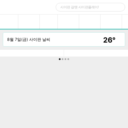
초특가
액티비티
호텔
식당예약
할인쿠폰
여행정보
26°
8월 7일(금) 사이판 날씨
고객문의
가족 여행
커플 여행
우정 여행
초특가
추천상품
더보기
아름다운 별들과 함께 사이판에서 좋은 추억
아메리칸 머슬카의 대명사
만들어보세요
택!
사이판 별빛투어
[파격 할인] 머스탱 
능*
$
35
$
165
$
27
$
75
￦
39,000
￦
108,500
/ 일