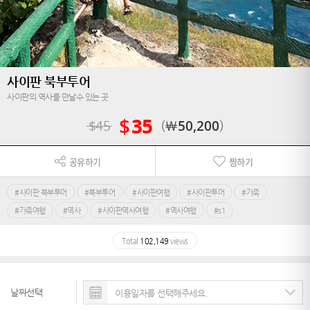
사이판 북부투어
사이판의 역사를 만날수 있는 곳
$
35
$
45
￦
50,200
공유하기
찜하기
#사이판 북부투어
#북부투어
#사이판여행
#사이판투어
#가족
#가족여행
#역사
#사이판역사여행
#역사여행
#s1
Total
102,149
views
날짜선택