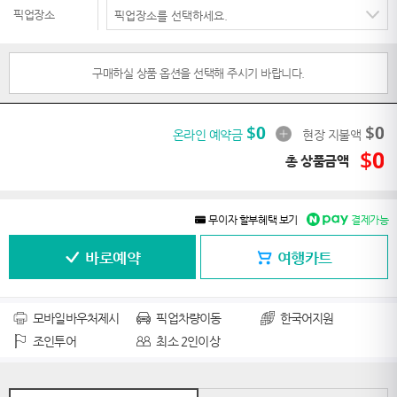
픽업장소
구매하실 상품 옵션을 선택해 주시기 바랍니다.
$
0
$
0
온라인 예약금
현장 지불액
$
0
총 상품금액
무이자 할부혜택 보기
결제가능
바로예약
여행카트
모바일바우처제시
픽업차량이동
한국어지원
조인투어
최소 2인이상