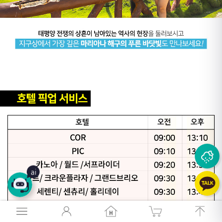
26
°
26
°
ai