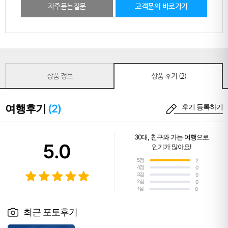
자주묻는질문
고객문의 바로가기
상품 정보
상품 후기
(2)
여행후기
(2)
후기 등록하기
30대
,
친구와 가는 여행
으로
5.0
인기가 많아요!
5점
2
4점
0
3점
0
2점
0
1점
0
최근 포토후기