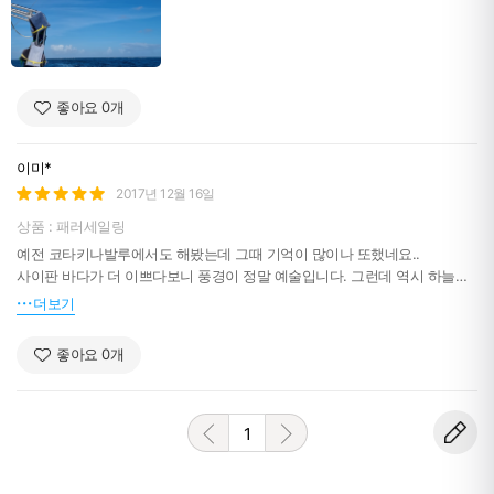
좋아요
0
개
이미*
2017년 12월 16일
상품 : 패러세일링
예전 코타키나발루에서도 해봤는데 그때 기억이 많이나 또했네요..
사이판 바다가 더 이쁘다보니 풍경이 정말 예술입니다. 그런데 역시 하늘을
나르니
더보기
약간 무섭긴 하네요 ㅋㅋ
좋아요
0
개
1