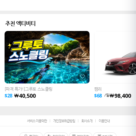
추천 액티비티
[파격 특가!]그루토 스노클링
캠리
40,500
98,400
￦
￦
$
28
$
68
/일
서비스 이용약관
개인정보취급방침
회사소개
이용안내