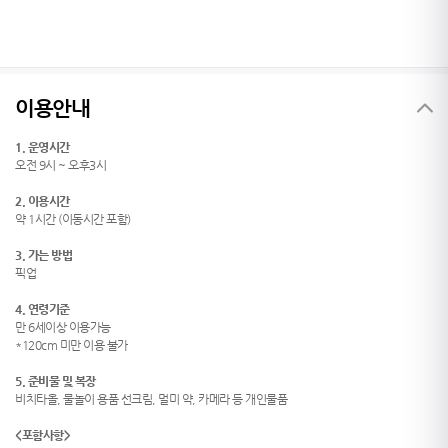
이용안내
1. 운영시간
오전 9시 ~ 오후3시
2. 이용시간
약 1시간 (이동시간 포함)
3. 가는 방법
픽업
4. 연령기준
만 6세이상 이용가능
*120cm 미만 이용 불가
5. 준비물 및 복장
비치타올, 물놀이 용품 선크림, 멀미 약, 카메라 등 개인물품
<포함사항>