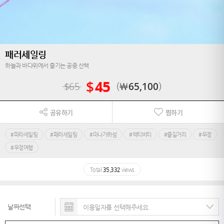
패러세일링
하늘과 바다위에서 즐기는 공중 산책
$
45
$
65
￦
65,100
공유하기
찜하기
#파라세일링
#패러세일링
#마나가하섬
#액티비티
#즐길거리
#우정
#우정여행
Total
35,332
views
날짜선택