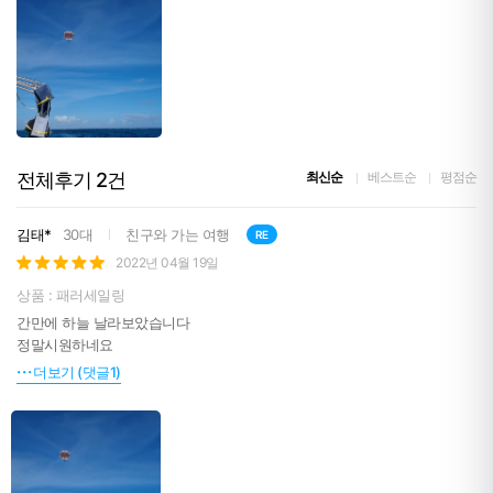
전체후기
2
건
최신순
베스트순
평점순
김태*
30대
친구와 가는 여행
RE
2022년 04월 19일
상품 : 패러세일링
간만에 하늘 날라보았습니다
정말시원하네요
더보기 (댓글1)