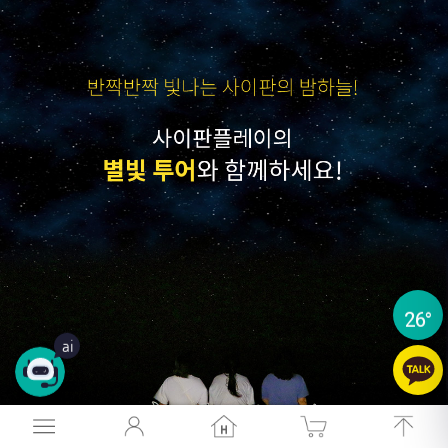
26
°
ai
26
°