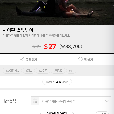
사이판 별빛투어
아름다운 별들과 함께 사이판에서 좋은 추억만들어보세요
$
27
$
35
￦
38,700
공유하기
찜하기
#사이판별빛
#저녁
#나이트
#별자리
#y1
Total
26,434
views
날짜선택
2026년 08월