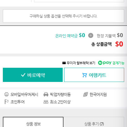
구매하실 상품 옵션을 선택해 주시기 바랍니다.
$
0
$
0
온라인 예약금
현장 지불액
$
0
총 상품금액
무이자 할부혜택 보기
결제가능
바로예약
여행카트
모바일바우처제시
픽업차량이동
한국어지원
조인투어
최소 2인이상
상품 정보
상품 후기
(7)