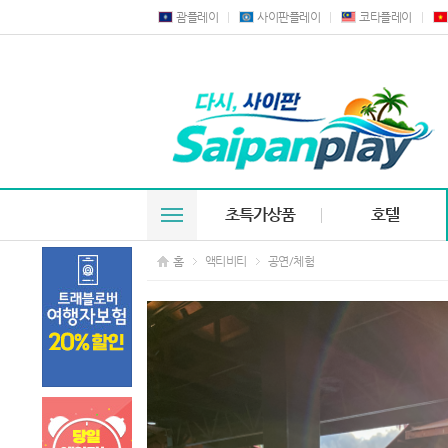
괌플레이
사이판플레이
코타플레이
초특가상품
호텔
홈
액티비티
공연/체험