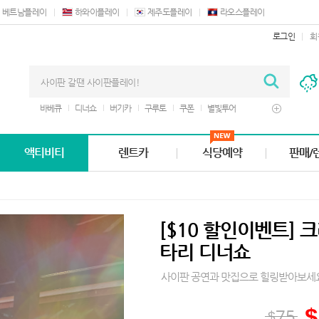
베트남플레이
하와이플레이
제주도플레이
라오스플레이
로그인
회
바베큐
디너쇼
버기카
구루토
쿠폰
별빛투어
렌트카
마사지
정글투어
액티비티
렌트카
식당예약
판매/
[$10 할인이벤트] 
타리 디너쇼
사이판 공연과 맛집으로 힐링받아보세
$
75
$