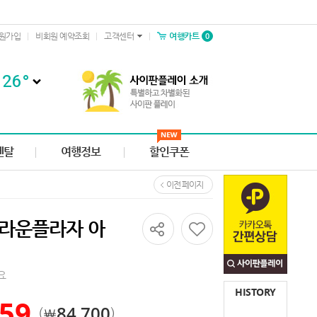
0
원가입
비회원 예약조회
고객센터
여행카트
26
°
렌탈
여행정보
할인쿠폰
이전 페이지
크라운플라자 아
공유하기
요
HISTORY
59
84,700
￦