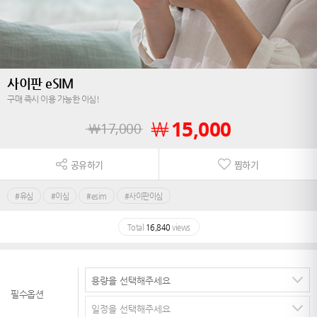
사이판 eSIM
구매 즉시 이용 가능한 이심!
￦
15,000
￦
17,000
공유하기
찜하기
#유심
#이심
#esim
#사이판이심
Total
16,840
views
필수옵션