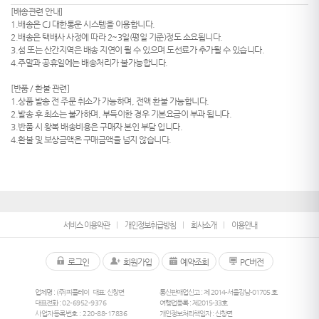
[배송관련 안내]
1.배송은 CJ 대한통운 시스템을 이용합니다.
2.배송은 택배사 사정에 따라 2~3일(평일 기준)정도 소요됩니다.
3.섬 또는 산간지역은 배송 지연이 될 수 있으며 도선료가 추가될 수 있습니다.
4.주말과 공휴일에는 배송처리가 불가능합니다.
[반품 / 환불 관련]
1.상품 발송 전 주문 취소가 가능하며, 전액 환불 가능합니다.
2.발송 후 최소는 불가하며, 부득이한 경우 기본요금이 부과 됩니다.
3.반품 시 왕복 배송비용은 구매자 본인 부담 입니다.
4.환불 및 보상금액은 구매금액을 넘지 않습니다.
서비스 이용약관
개인정보취급방침
회사소개
이용안내
로그인
회원가입
예약조회
PC버전
업체명 : (주)피플레이
대표: 신창면
통신판매업신고 : 제 2014-서울강남-01705 호
대표전화 :
02-6952-9376
여행업등록 : 제2015-33호
사업자등록번호 : 220-88-17836
개인정보처리책임자 : 신창면