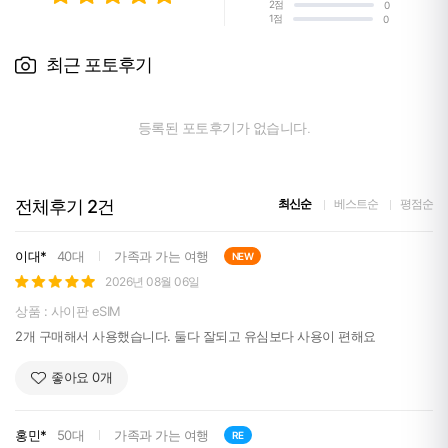
2점
0
1점
0
최근 포토후기
등록된 포토후기가 없습니다.
전체후기
2
건
최신순
베스트순
평점순
이대*
40대
가족과 가는 여행
NEW
2026년 08월 06일
상품 : 사이판 eSIM
2개 구매해서 사용했습니다. 둘다 잘되고 유심보다 사용이 편해요
좋아요
0
개
홍민*
50대
가족과 가는 여행
RE