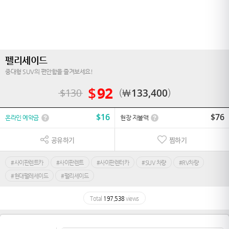
펠리세이드
중대형 SUV의 편안함을 즐겨보세요!
$
92
$
130
￦
133,400
$
16
$
76
온라인 예약금
현장 지불액
공유하기
찜하기
#사이판렌트카
#사이판렌트
#사이판렌터카
#SUV 차량
#RV차량
#현대팰레세이드
#팰리세이드
Total
197,538
views