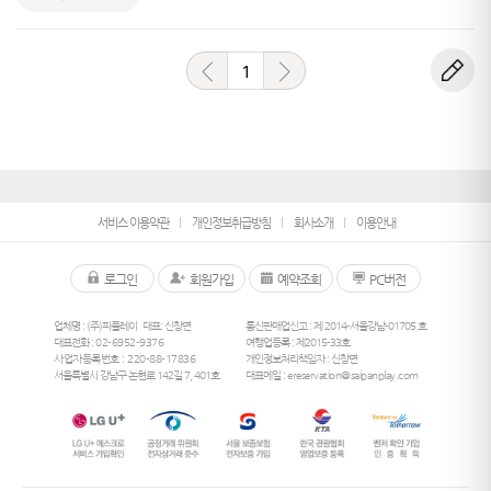
1
서비스 이용약관
개인정보취급방침
회사소개
이용안내
로그인
회원가입
예약조회
PC버전
업체명 : (주)피플레이
대표: 신창면
통신판매업신고 : 제 2014-서울강남-01705 호
대표전화 :
02-6952-9376
여행업등록 : 제2015-33호
사업자등록번호 : 220-88-17836
개인정보처리책임자 : 신창면
서울특별시 강남구 논현로 142길 7, 401호
대표메일 :
ereservation@saipanplay.com