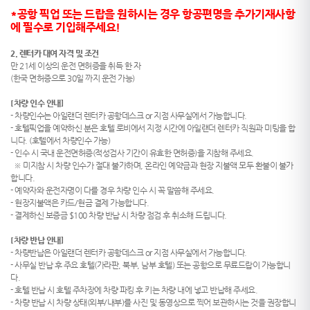
*공항 픽업 또는 드랍을 원하시는 경우 항공편명을 추가기재사항
에 필수로 기입해주세요!
2. 렌터카 대여 자격 및 조건
만 21세 이상의 운전 면허증을 취득 한 자
(한국 면허증으로 30일 까지 운전 가능)
[차량 인수 안내]
- 차량인수는 아일랜더 렌터카 공항데스크 or 지점 사무실에서 가능합니다.
- 호텔픽업을 예약하신 분은 호텔 로비에서 지정 시간에 아일랜더 렌터카 직원과 미팅을 합
니다. (호텔에서 차량인수 가능)
- 인수 시 국내 운전면허증(적성검사 기간이 유효한 면허증)을 지참해 주세요.
※ 미지참 시 차량 인수가 절대 불가하며, 온라인 예약금과 현장 지불액 모두 환불이 불가
합니다.
- 예약자와 운전자명이 다를 경우 차량 인수 시 꼭 말씀해 주세요.
- 현장지불액은 카드/현금 결제 가능합니다.
- 결제하신 보증금 $100 차량 반납 시 차량 점검 후 취소해 드립니다.
[차량 반납 안내]
- 차량반납은 아일랜더 렌터카 공항데스크 or 지점 사무실에서 가능합니다.
- 사무실 반납 후 주요 호텔(가라판, 북부, 남부 호텔) 또는 공항으로 무료드랍이 가능합니
다.
- 호텔 반납 시 호텔 주차장에 차량 파킹 후 키는 차량 내에 넣고 반납해 주세요.
- 차량 반납 시 차량 상태(외부/내부)를 사진 및 동영상으로 찍어 보관하시는 것을 권장합니