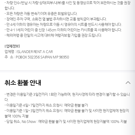
- 차량 인수/반납 시 차량 상태(외부/내부)를 사진 및 동영상으로 찍어 보관하시는 것을 권장
합니다.
- 모든 차량은 자동 변속기이며 유종은 휘발유입니다.
- 장애인 주차 구역, 소화전 옆 불법 주차하시면 교통 범칙금이 부과됩니다.
- 만 4세 이하의 영유아는 차량으로 이동 시 영유아의 시트를 반드시 사용해야 합니다.
- 만 4-11세의 어린이 중 신장 145cm 이하의 어린이는 카시트를 꼭 사용해야 합니다.
- 해외여행 중 만일의 사고에 대비해 여행자보험 가입을 권장 드립니다.
[업체정보]
업체명 : ISLANDER RENT A CAR
주 소 : POBOX 502356 SAIPAN MP 96950
취소 환불 안내
- 변경은 이용일기준 3일전까지 1회만 가능하며, 현지사정에 따라 변경이 불가할 수 있습니
다.
- 이용일기준 4일~7일전까지 취소 요청시: 예약금 환불 불가
- 이용일기준 1일~3일전까지 취소 요청시: 예약금 환불 불가 및 사이판 현지업체에 현장지
불액 100% 지불
- 당일 취소, No Show : 예약금 환불 불가 및 사이판 현지업체에 현장지불액 100% 지불