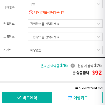
대여일수
대여일자를 선택해주세요.
픽업장소
드롭장소
카시트
$
16
$
76
온라인 예약금
현장 지불액
$
92
총 상품금액
무이자 할부혜택 보기
바로예약
여행카트