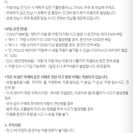
다.
- 차량 반납 전 인수 시 채워져 있던 기름만큼(FULL TANK) 주유 후 반납해 주세요.
- 주유하지 않고 반납 시 유류비 및 출장비, 인건비 등이 추가 비용으로 발생됩니다.
- 공항 반납시 귀국 항공편 탑승 2시간 전에는 반납을 권장해 드립니다.
[보험 규정 안내]
- CDW(기본보험): 렌터카 이용 중 차량 대 차량 사고 발생 시 운전자는 최대 $500 부담
※ 예시 1 : 차량 수리비가 $1,000 이상 발생됐을 경우, 운전자는 $500만 부담
※ 예시 2 : 차량 수리비가 $300 이상 발생됐을 경우, 운전자 전액 부담
※ 단, POLICE REPORT 미첨부 시 보험 적용이 불가할 수 있습니다(POLICE REPORT 발급
비 : $30)
- ZDC (완전면책보험) : 차량 대 차량 또는 차량 대 사물까지 적용되는 완전 면책 보험
※ 차량 인수 시 가입 가능하며, 1일당 $12 추가비용이 발생합니다.(현장결제)
*모든 보험은 아래와 같은 사례로 인한 사고 발생 시에는 적용되지 않습니다.
- 보험 불포함 내용 : 타이어, 휠, 차량하부, 각종 범칙금, 키 분실, 키 손상, 차량 침수사고, 견
인비 등
- 이 외 렌터카 제한 구역(사이판 - 포비든 아일랜드, 타포차우 등)에 들어가 사고가 발생했을
경우
- 주차 금지 구역에 주차하여 차량이 견인됐을 경우
- 음주 또는 교통법에 어긋나는 행동을 하여 사고가 발생했을 경우
- 미등록 운전자 주행 중 사고 시 보험 적용 불가
3. 주의사항
- 만 21세 미만의 운전자는 차량 렌트가 불가합니다.