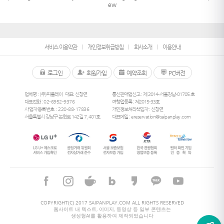
ew
서비스 이용약관
개인정보취급방침
회사소개
이용안내
로그인
회원가입
예약조회
PC버전
업체명 : (주)피플레이
대표: 신창면
통신판매업신고 : 제 2014-서울강남-01705 호
대표전화 :
02-6952-9376
여행업등록 : 제2015-33호
사업자등록번호 : 220-88-17836
개인정보처리책임자 : 신창면
서울특별시 강남구 논현로 142길 7, 401호
대표메일 :
ereservation@saipanplay.com
26
°
COPYRIGHT(C) 2017 SAIPANPLAY.COM ALL RIGHTS RESERVED
웹사이트 내 텍스트, 이미지, 동영상 등 일부 콘텐츠는
26
°
생성형AI를 활용하여 제작되었습니다