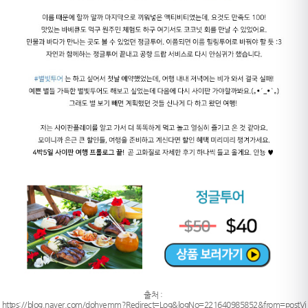
출처 :
https://blog.naver.com/dohyemm?Redirect=Log&logNo=221640985852&from=postVi