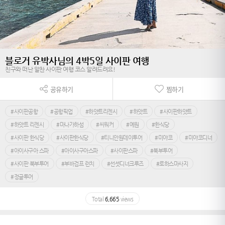
블로거 유박사님의 4박5일 사이판 여행
친구와 떠난 알찬 사이판 여행 코스 알려드려요!
공유하기
찜하기
#사이판공항
#공항픽업
#하얏트리젠시
#하얏트
#사이판하얏트
#하얏트 리젠시
#마나가하섬
#씨워커
#예원
#한식당
#사이판 한식당
#사이판한식당
#티니안원데이투어
#미야코
#미야코디너
#아이사구아 스파
#아이사구아스파
#사이판스파
#북부투어
#사이판 북부투어
#부바검프 런치
#선셋디너크루즈
#로하스마사지
#정글투어
Total
6,665
views