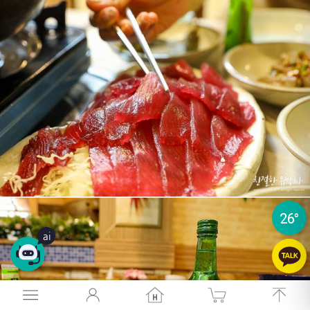
26
°
26
°
ai