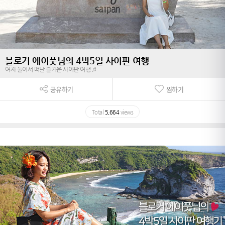
블로거 에이풋님의 4박5일 사이판 여행
여자 둘이서 떠난 즐거운 사이판 여행 ♬
공유하기
찜하기
Total
5,664
views