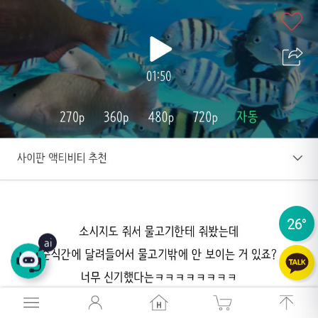
26
°
ai
26
°